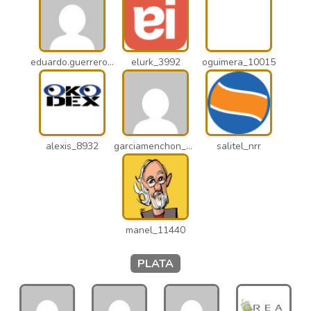
eduardo.guerrero_pto
elurk_3992
oguimera_10015
alexis_8932
garciamenchon_puz
salitel_nrr
manel_11440
PLATA