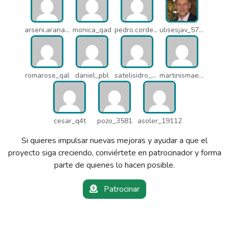
arseni.arana_16484
monica_qad
pedro.corderonunez_qab
ulisesjav_5758
romarose_qal
daniel_pbl
satelisidro_pt5
martinismaelima_qbd
cesar_q4t
pozo_3581
asoler_19112
Si quieres impulsar nuevas mejoras y ayudar a que el
proyecto siga creciendo, conviértete en patrocinador y forma
parte de quienes lo hacen posible.
Patrocinar