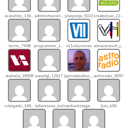
acaselles_13670
administracion_nhd
josepsitja_5023
creabolsas_22110
tecnic_7498
programmer_12837
v11soluciones
almacenesvh_jo2
alamela_18008
pauetgl_12617
jlgonzalezdiaz_12316
astroradio_9097
v.delgado_14821
tallereseas_mvl
izanbackstage_14556
lluis_k06