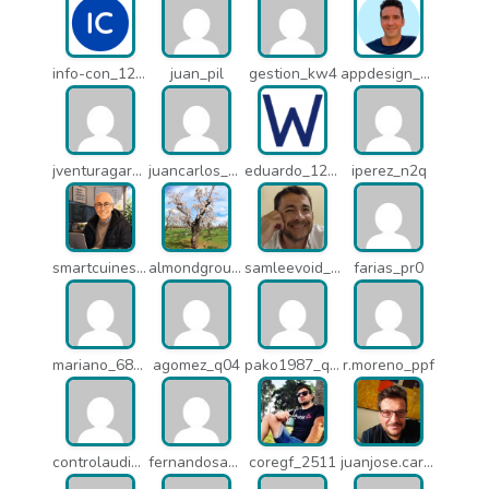
info-con_12812
juan_pil
gestion_kw4
appdesign_pbe
jventuragarcia_13040
juancarlos_ptr
eduardo_12367
iperez_n2q
smartcuines_1378
almondgroup1984_pjc
samleevoid_n58
farias_pr0
mariano_6807
agomez_q04
pako1987_q07
r.moreno_ppf
controlaudiovisual_1875
fernandosanche_q11
coregf_2511
juanjose.carmona_182