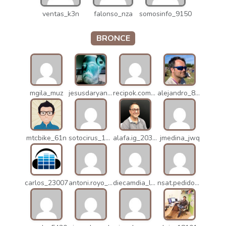
ventas_k3n
falonso_nza
somosinfo_9150
BRONCE
mgila_muz
jesusdaryanani_mko
recipok.com_n5u
alejandro_8931
mtcbike_61n
sotocirus_11872
alafa.ig_20338
jmedina_jwq
carlos_23007
antoni.royo_10023
diecamdia_l27
nsat.pedidos_1235