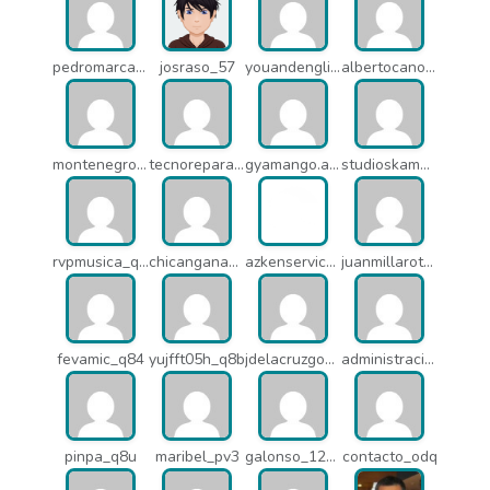
pedromarcabe_q5o
josraso_57
youandenglish_q64
albertocano_q5l
montenegroasesores1975_q7b
tecnoreparacionesmedellin_q7c
gyamango.admin_q7d
studioskamaleon_owz
rvpmusica_q7i
chicangana01x_q7o
azkenservices_mdx
juanmillarot_17714
fevamic_q84
yujfft05h_q8b
jdelacruzgonzalez2015_q8e
administracion_pua
pinpa_q8u
maribel_pv3
galonso_12031
contacto_odq