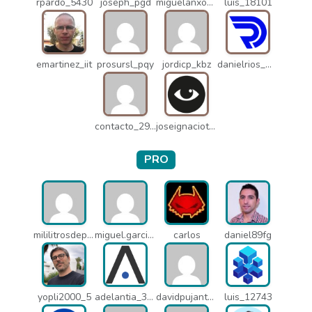
rpardo_5430
joseph_pgd
miguelanxogomez_21982
luis_18101
emartinez_iit
prosursl_pqy
jordicp_kbz
danielrios_mqb
contacto_2906
joseignaciot_q66
PRO
mililitrosdeperfume_lao
miguel.garcia_l25
carlos
daniel89fg
yopli2000_5
adelantia_311
davidpujantelopez_mrf
luis_12743