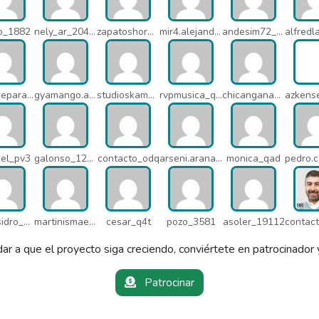
io_1882
nely_ar_20403
zapatoshormacuatro_q5b
mir4.alejandrov_q5i
andesim72_pa3
tecnoreparacionesmedellin_q7c
gyamango.admin_q7d
studioskamaleon_owz
rvpmusica_q7i
chicangana01x_q7o
bel_pv3
galonso_12031
contacto_odq
arseni.arana_16484
monica_qad
satelisidro_pt5
martinismaelima_qbd
cesar_q4t
pozo_3581
asoler_19112
ar a que el proyecto siga creciendo, conviértete en patrocinador 
Patrocinar