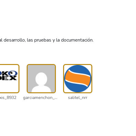
desarrollo, las pruebas y la documentación.
xis_8932
garciamenchon_puz
salitel_nrr