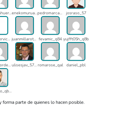
alfredlahuerta_oh6
enekomurua1_q65
pedromarcabe_q5o
josraso_57
azkenservices_mdx
juanmillarot_17714
fevamic_q84
yujfft05h_q8b
pedro.corderonunez_qab
ulisesjav_5758
romarose_qal
daniel_pbl
contacto_qbw
y forma parte de quienes lo hacen posible.