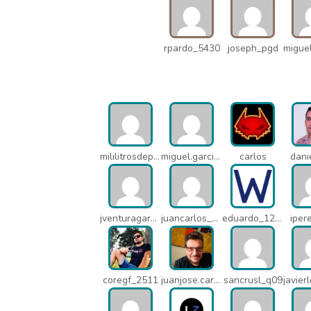
rpardo_5430
joseph_pgd
mililitrosdeperfume_lao
miguel.garcia_l25
carlos
dani
jventuragarcia_13040
juancarlos_ptr
eduardo_12367
iper
coregf_2511
juanjose.carmona_182
sancrusl_q09