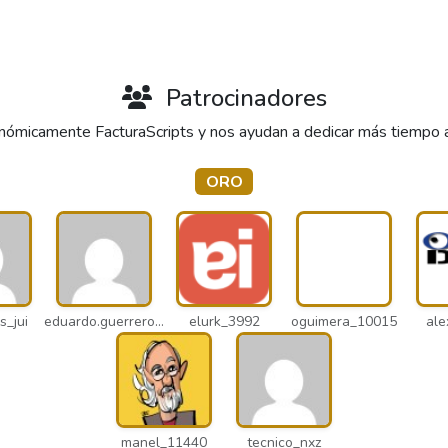
Patrocinadores
ómicamente FacturaScripts y nos ayudan a dedicar más tiempo al 
ORO
s_jui
eduardo.guerrero_pto
elurk_3992
oguimera_10015
ale
manel_11440
tecnico_nxz