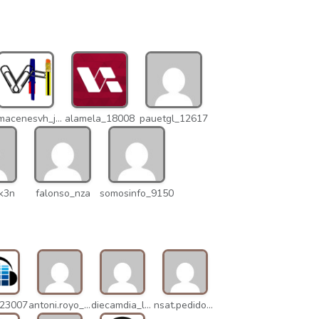
almacenesvh_jo2
alamela_18008
pauetgl_12617
k3n
falonso_nza
somosinfo_9150
_23007
antoni.royo_10023
diecamdia_l27
nsat.pedidos_1235