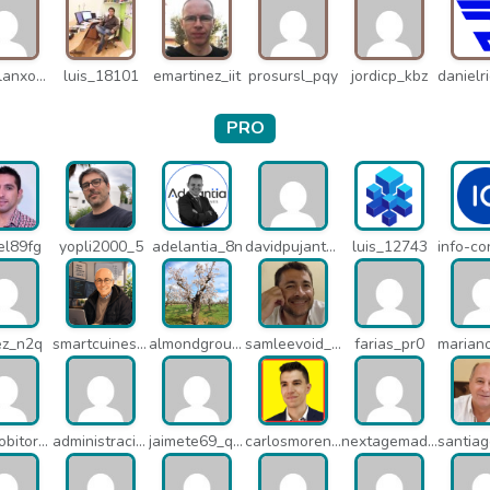
miguelanxogomez_21982
luis_18101
emartinez_iit
prosursl_pqy
jordicp_kbz
PRO
el89fg
yopli2000_5
adelantia_8n
davidpujantelopez_mrf
luis_12743
ez_n2q
smartcuines_1378
almondgroup1984_pjc
samleevoid_n58
farias_pr0
javierlobitort_pz2
administracion_q24
jaimete69_q26
carlosmorenogil_16533
nextagemadrid_lpj