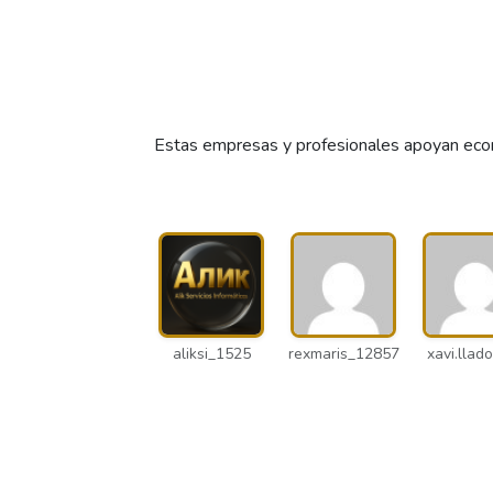
Estas empresas y profesionales apoyan econ
aliksi_1525
rexmaris_12857
xavi.llado