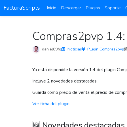
FacturaScripts
Inicio
Descargar
Plugins
Soporte
Compras2pvp 1.4: 
daniel89fg
Noticias
Plugin Compras2pvp
Ya está disponible la versión 1.4 del plugin Co
Incluye 2 novedades destacadas.
Guarda como precio de venta el precio de compra
Ver ficha del plugin
🆕 Novedades destacadas