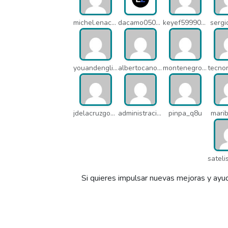
michel.enacsl_o1y
dacamo0502_q4e
keyef59990_q4h
serg
youandenglish_q64
albertocano_q5l
montenegroasesores1975_q7b
jdelacruzgonzalez2015_q8e
administracion_pua
pinpa_q8u
mari
Si quieres impulsar nuevas mejoras y ayud