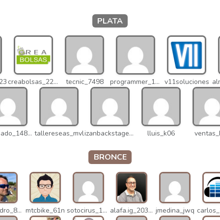
PLATA
023
creabolsas_22110
tecnic_7498
programmer_12837
v11soluciones
v.delgado_14821
tallereseas_mvl
izanbackstage_14556
lluis_k06
ventas_
BRONCE
alejandro_8931
mtcbike_61n
sotocirus_11872
alafa.ig_20338
jmedina_jwq
carlos