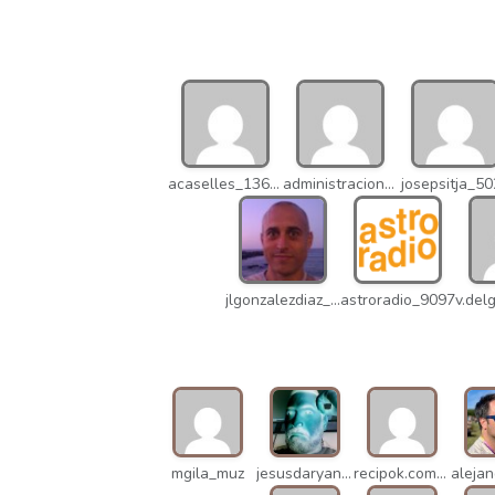
acaselles_13670
administracion_nhd
josepsitja_5
jlgonzalezdiaz_12316
astroradio_9097
mgila_muz
jesusdaryanani_mko
recipok.com_n5u