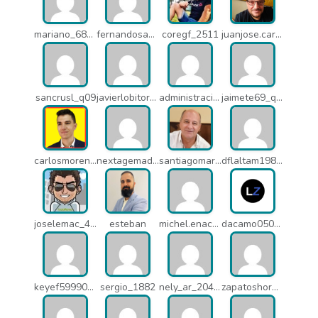
mariano_6807
fernandosanche_q11
coregf_2511
juanjose.carmona_182
sancrusl_q09
javierlobitort_pz2
administracion_q24
jaimete69_q26
carlosmorenogil_16533
nextagemadrid_lpj
santiagomartindejesus_ncs
dflaltam1980_os1
joselemac_4098
esteban
michel.enacsl_o1y
dacamo0502_q4e
keyef59990_q4h
sergio_1882
nely_ar_20403
zapatoshormacuatro_q5b