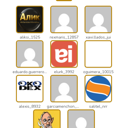
aliksi_1525
rexmaris_12857
xavi.llados_jui
eduardo.guerrero_pto
elurk_3992
oguimera_10015
alexis_8932
garciamenchon_puz
salitel_nrr