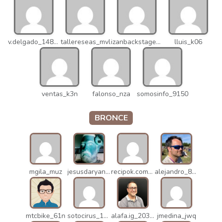
v.delgado_14821
tallereseas_mvl
izanbackstage_14556
lluis_k06
ventas_k3n
falonso_nza
somosinfo_9150
BRONCE
mgila_muz
jesusdaryanani_mko
recipok.com_n5u
alejandro_8931
mtcbike_61n
sotocirus_11872
alafa.ig_20338
jmedina_jwq