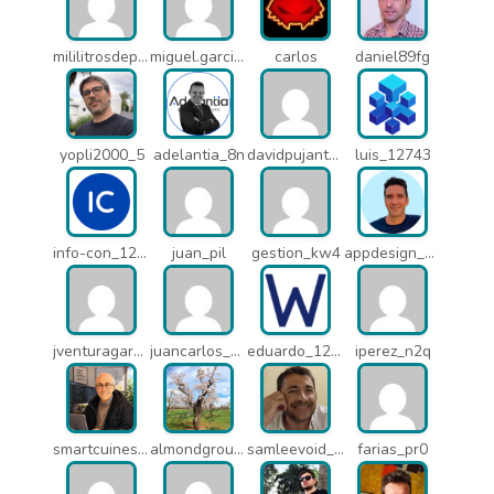
mililitrosdeperfume_lao
miguel.garcia_l25
carlos
daniel89fg
yopli2000_5
adelantia_8n
davidpujantelopez_mrf
luis_12743
info-con_12812
juan_pil
gestion_kw4
appdesign_pbe
jventuragarcia_13040
juancarlos_ptr
eduardo_12367
iperez_n2q
smartcuines_1378
almondgroup1984_pjc
samleevoid_n58
farias_pr0