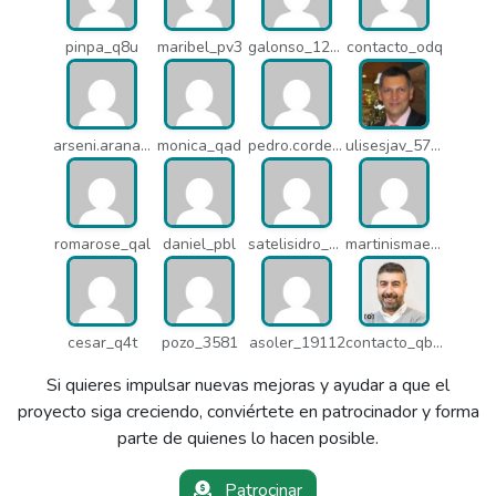
pinpa_q8u
maribel_pv3
galonso_12031
contacto_odq
arseni.arana_16484
monica_qad
pedro.corderonunez_qab
ulisesjav_5758
romarose_qal
daniel_pbl
satelisidro_pt5
martinismaelima_qbd
cesar_q4t
pozo_3581
asoler_19112
contacto_qbw
Si quieres impulsar nuevas mejoras y ayudar a que el
proyecto siga creciendo, conviértete en patrocinador y forma
parte de quienes lo hacen posible.
Patrocinar