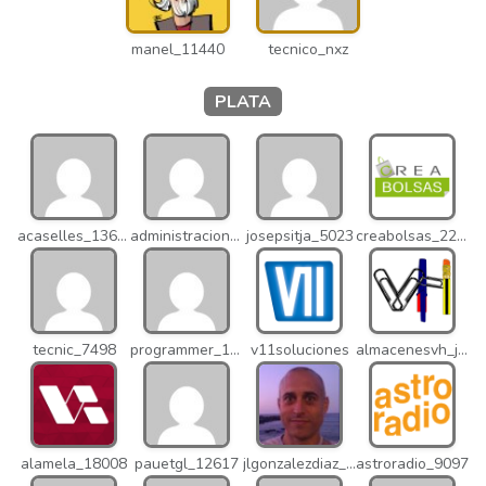
manel_11440
tecnico_nxz
PLATA
acaselles_13670
administracion_nhd
josepsitja_5023
creabolsas_22110
tecnic_7498
programmer_12837
v11soluciones
almacenesvh_jo2
alamela_18008
pauetgl_12617
jlgonzalezdiaz_12316
astroradio_9097