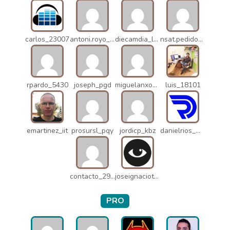
carlos_23007
antoni.royo_10023
diecamdia_l27
nsat.pedidos_1235
rpardo_5430
joseph_pgd
miguelanxogomez_21982
luis_18101
emartinez_iit
prosursl_pqy
jordicp_kbz
danielrios_mqb
contacto_2906
joseignaciot_q66
PRO