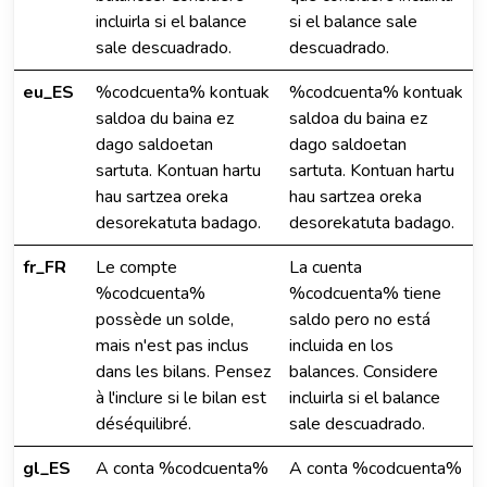
incluirla si el balance
si el balance sale
sale descuadrado.
descuadrado.
eu_ES
%codcuenta% kontuak
%codcuenta% kontuak
saldoa du baina ez
saldoa du baina ez
dago saldoetan
dago saldoetan
sartuta. Kontuan hartu
sartuta. Kontuan hartu
hau sartzea oreka
hau sartzea oreka
desorekatuta badago.
desorekatuta badago.
fr_FR
Le compte
La cuenta
%codcuenta%
%codcuenta% tiene
possède un solde,
saldo pero no está
mais n'est pas inclus
incluida en los
dans les bilans. Pensez
balances. Considere
à l'inclure si le bilan est
incluirla si el balance
déséquilibré.
sale descuadrado.
gl_ES
A conta %codcuenta%
A conta %codcuenta%