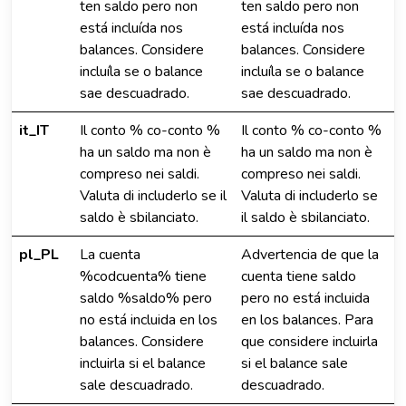
ten saldo pero non
ten saldo pero non
está incluída nos
está incluída nos
balances. Considere
balances. Considere
incluíla se o balance
incluíla se o balance
sae descuadrado.
sae descuadrado.
it_IT
Il conto % co-conto %
Il conto % co-conto %
ha un saldo ma non è
ha un saldo ma non è
compreso nei saldi.
compreso nei saldi.
Valuta di includerlo se il
Valuta di includerlo se
saldo è sbilanciato.
il saldo è sbilanciato.
pl_PL
La cuenta
Advertencia de que la
%codcuenta% tiene
cuenta tiene saldo
saldo %saldo% pero
pero no está incluida
no está incluida en los
en los balances. Para
balances. Considere
que considere incluirla
incluirla si el balance
si el balance sale
sale descuadrado.
descuadrado.