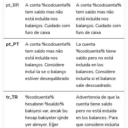
pt_BR
A conta %codcuenta%
A conta %codcuenta%
tem saldo mas não
tem saldo mas não
está incluída nos
está incluída nos
balanços. Cuidado com
balanços. Cuidado com
furo de caixa
furo de caixa
pt_PT
A conta %codcuenta%
La cuenta
tem saldo mas não
%codcuenta% tiene
está incluída nos
saldo pero no está
balanços. Considere
incluida en los
incluí-la se o balanço
balances. Considere
estiver desequilibrado
incluirla si el balance
sale descuadrado.
tr_TR
%codcuenta%
Advertencia de que la
hesabının %saldo%
cuenta tiene saldo
bakiyesi var, ancak bu
pero no está incluida
hesap bakiyeler içinde
en los balances. Para
yer almıyor. Eğer
que considere incluirla