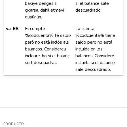
bakiye dengesiz
si el balance sale
çıkarsa, dahil etmeyi
descuadrado.
düşünün.
va_ES
El compte
La cuenta
%codcuenta% té saldo
%codcuenta% tiene
però no està inclòs als
saldo pero no está
balanços. Considereu
incluida en los
incloure-ho si el balanç
balances. Considere
surt desquadrat.
incluirla si el balance
sale descuadrado.
PRODUCTO