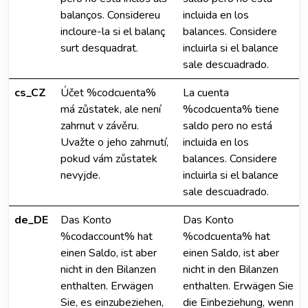
balanços. Considereu
incluida en los
incloure-la si el balanç
balances. Considere
surt desquadrat.
incluirla si el balance
sale descuadrado.
cs_CZ
Účet %codcuenta%
La cuenta
má zůstatek, ale není
%codcuenta% tiene
zahrnut v závěru.
saldo pero no está
Uvažte o jeho zahrnutí,
incluida en los
pokud vám zůstatek
balances. Considere
nevyjde.
incluirla si el balance
sale descuadrado.
de_DE
Das Konto
Das Konto
%codaccount% hat
%codcuenta% hat
einen Saldo, ist aber
einen Saldo, ist aber
nicht in den Bilanzen
nicht in den Bilanzen
enthalten. Erwägen
enthalten. Erwägen Sie
Sie, es einzubeziehen,
die Einbeziehung, wenn