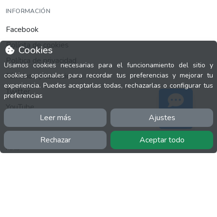
INFORMACIÓN
Facebook
Polícita de cookies
Cookies
Política de privacidad
Usamos cookies necesarias para el funcionamiento del sitio y
Términos y condiciones
cookies opcionales para recordar tus preferencias y mejorar tu
experiencia. Puedes aceptarlas todas, rechazarlas o configurar tus
Twitter
preferencias
YouTube
Leer más
Ajustes
Soporte
Rechazar
Aceptar todo
MÁS
FactuCon
Normativa de facturación
Programa de Partners
Kit Digital