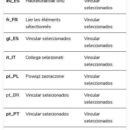
eu_ES
Hautatutakoak lotu
Vincular
seleccionados
fr_FR
Lier les éléments
Vincular
sélectionnés
seleccionados
gl_ES
Vincular seleccionados
Vincular
seleccionados
it_IT
Collega selezionati
Vincular
seleccionados
pl_PL
Powiąż zaznaczone
Vincular
seleccionados
pt_BR
Vincular selecionados
Vincular
seleccionados
pt_PT
Vincular selecionados
Vincular
seleccionados