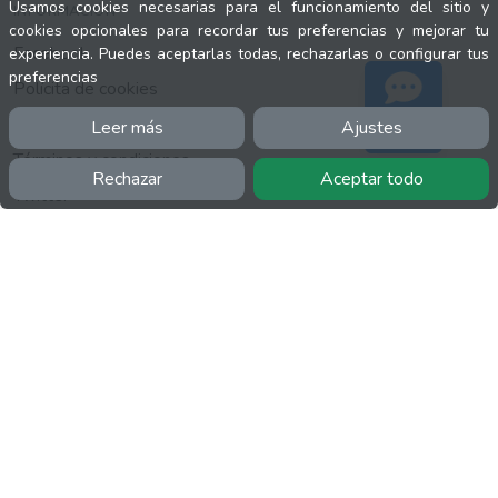
Usamos cookies necesarias para el funcionamiento del sitio y
INFORMACIÓN
cookies opcionales para recordar tus preferencias y mejorar tu
Facebook
experiencia. Puedes aceptarlas todas, rechazarlas o configurar tus
preferencias
Polícita de cookies
Política de privacidad
Leer más
Ajustes
Soporte
Términos y condiciones
Rechazar
Aceptar todo
Twitter
YouTube
MÁS
FactuCon
Normativa de facturación
Programa de Partners
Kit Digital