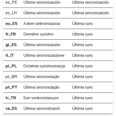
es_PE
Última sincronización
Última sincronización
es_UY
Última sincronización
Última sincronización
eu_ES
Azken sinkronizazioa
Última sync
fr_FR
Dernière synchro
Última sync
gl_ES
Última sincronización
Última sync
it_IT
Ultima sincronizzazione
Última sync
pl_PL
Ostatnia synchronizacja
Última sync
pt_BR
Última sincronização
Última sync
pt_PT
Última sincronização
Última sync
tr_TR
Son senkronizasyon
Última sync
va_ES
Última sincronització
Última sync