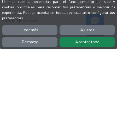
Usamos cookies necesarias para el funcionamiento del sitio y
INFORMACIÓN
cookies opcionales para recordar tus preferencias y mejorar tu
Facebook
experiencia. Puedes aceptarlas todas, rechazarlas o configurar tus
preferencias
Polícita de cookies
Política de privacidad
Leer más
Ajustes
Soporte
Términos y condiciones
Rechazar
Aceptar todo
Twitter
YouTube
MÁS
FactuCon
Normativa de facturación
Programa de Partners
Kit Digital