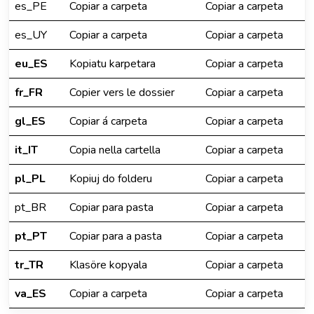
es_PE
Copiar a carpeta
Copiar a carpeta
es_UY
Copiar a carpeta
Copiar a carpeta
eu_ES
Kopiatu karpetara
Copiar a carpeta
fr_FR
Copier vers le dossier
Copiar a carpeta
gl_ES
Copiar á carpeta
Copiar a carpeta
it_IT
Copia nella cartella
Copiar a carpeta
pl_PL
Kopiuj do folderu
Copiar a carpeta
pt_BR
Copiar para pasta
Copiar a carpeta
pt_PT
Copiar para a pasta
Copiar a carpeta
tr_TR
Klasöre kopyala
Copiar a carpeta
va_ES
Copiar a carpeta
Copiar a carpeta