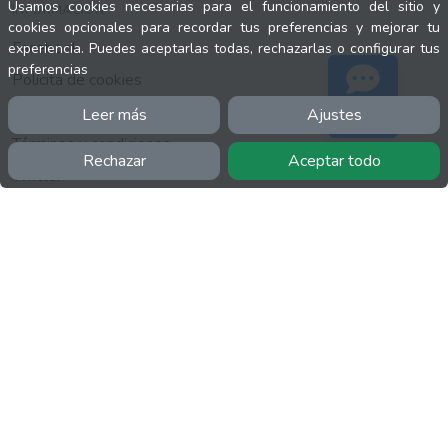
Usamos cookies necesarias para el funcionamiento del sitio y
INFORMACIÓN
cookies opcionales para recordar tus preferencias y mejorar tu
Facebook
experiencia. Puedes aceptarlas todas, rechazarlas o configurar tus
preferencias
Polícita de cookies
Política de privacidad
Leer más
Ajustes
Soporte
Términos y condiciones
Rechazar
Aceptar todo
Twitter
YouTube
MÁS
FactuCon
Normativa de facturación
Programa de Partners
Kit Digital