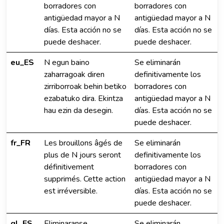
borradores con
borradores con
antigüedad mayor a N
antigüedad mayor a N
días. Esta acción no se
días. Esta acción no se
puede deshacer.
puede deshacer.
eu_ES
N egun baino
Se eliminarán
zaharragoak diren
definitivamente los
zirriborroak behin betiko
borradores con
ezabatuko dira. Ekintza
antigüedad mayor a N
hau ezin da desegin.
días. Esta acción no se
puede deshacer.
fr_FR
Les brouillons âgés de
Se eliminarán
plus de N jours seront
definitivamente los
définitivement
borradores con
supprimés. Cette action
antigüedad mayor a N
est irréversible.
días. Esta acción no se
puede deshacer.
gl_ES
Eliminaranse
Se eliminarán