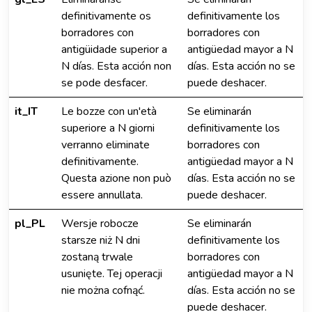
definitivamente os
definitivamente los
borradores con
borradores con
antigüidade superior a
antigüedad mayor a N
N días. Esta acción non
días. Esta acción no se
se pode desfacer.
puede deshacer.
it_IT
Le bozze con un'età
Se eliminarán
superiore a N giorni
definitivamente los
verranno eliminate
borradores con
definitivamente.
antigüedad mayor a N
Questa azione non può
días. Esta acción no se
essere annullata.
puede deshacer.
pl_PL
Wersje robocze
Se eliminarán
starsze niż N dni
definitivamente los
zostaną trwale
borradores con
usunięte. Tej operacji
antigüedad mayor a N
nie można cofnąć.
días. Esta acción no se
puede deshacer.