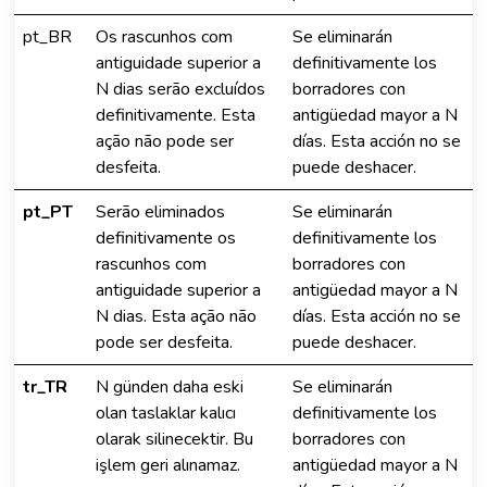
pt_BR
Os rascunhos com
Se eliminarán
antiguidade superior a
definitivamente los
N dias serão excluídos
borradores con
definitivamente. Esta
antigüedad mayor a N
ação não pode ser
días. Esta acción no se
desfeita.
puede deshacer.
pt_PT
Serão eliminados
Se eliminarán
definitivamente os
definitivamente los
rascunhos com
borradores con
antiguidade superior a
antigüedad mayor a N
N dias. Esta ação não
días. Esta acción no se
pode ser desfeita.
puede deshacer.
tr_TR
N günden daha eski
Se eliminarán
olan taslaklar kalıcı
definitivamente los
olarak silinecektir. Bu
borradores con
işlem geri alınamaz.
antigüedad mayor a N