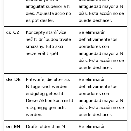
antiguitat superior a N
antigüedad mayor a N
dies. Aquesta acció no
días. Esta acción no se
es pot desfer.
puede deshacer.
cs_CZ
Koncepty starší více
Se eliminarán
než N dní budou trvale
definitivamente los
smazány. Tuto akci
borradores con
nelze vrátit zpět.
antigüedad mayor a N
días. Esta acción no se
puede deshacer.
de_DE
Entwürfe, die älter als
Se eliminarán
N Tage sind, werden
definitivamente los
endgültig gelöscht.
borradores con
Diese Aktion kann nicht
antigüedad mayor a N
rückgängig gemacht
días. Esta acción no se
werden.
puede deshacer.
en_EN
Drafts older than N
Se eliminarán