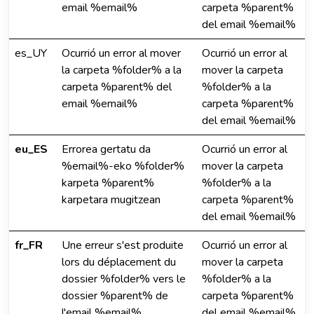
email %email%
carpeta %parent%
del email %email%
es_UY
Ocurrió un error al mover
Ocurrió un error al
la carpeta %folder% a la
mover la carpeta
carpeta %parent% del
%folder% a la
email %email%
carpeta %parent%
del email %email%
eu_ES
Errorea gertatu da
Ocurrió un error al
%email%-eko %folder%
mover la carpeta
karpeta %parent%
%folder% a la
karpetara mugitzean
carpeta %parent%
del email %email%
fr_FR
Une erreur s'est produite
Ocurrió un error al
lors du déplacement du
mover la carpeta
dossier %folder% vers le
%folder% a la
dossier %parent% de
carpeta %parent%
l'email %email%
del email %email%