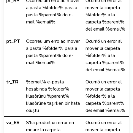
pt_BR
Ocorreu um erro ao mover
Ocurrió un error al
a pasta %folder% para a
mover la carpeta
pasta %parent% do e-
%folder% a la
mail %email%
carpeta %parent%
del email %email%
pt_PT
Ocorreu um erro ao mover
Ocurrió un error al
a pasta %folder% para a
mover la carpeta
pasta %parent% do e-
%folder% a la
mail %email%
carpeta %parent%
del email %email%
tr_TR
%email% e-posta
Ocurrió un error al
hesabında %folder%
mover la carpeta
klasörünü %parent%
%folder% a la
klasörüne taşırken bir hata
carpeta %parent%
oluştu
del email %email%
va_ES
S'ha produït un error en
Ocurrió un error al
moure la carpeta
mover la carpeta