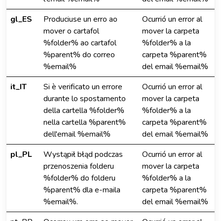
gl_ES
Produciuse un erro ao
Ocurrió un error al
mover o cartafol
mover la carpeta
%folder% ao cartafol
%folder% a la
%parent% do correo
carpeta %parent%
%email%
del email %email%
it_IT
Si è verificato un errore
Ocurrió un error al
durante lo spostamento
mover la carpeta
della cartella %folder%
%folder% a la
nella cartella %parent%
carpeta %parent%
dell'email %email%
del email %email%
pl_PL
Wystąpił błąd podczas
Ocurrió un error al
przenoszenia folderu
mover la carpeta
%folder% do folderu
%folder% a la
%parent% dla e-maila
carpeta %parent%
%email%.
del email %email%