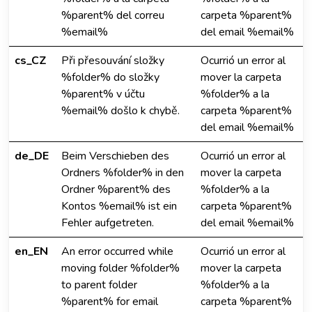
%parent% del correu
carpeta %parent%
%email%
del email %email%
cs_CZ
Při přesouvání složky
Ocurrió un error al
%folder% do složky
mover la carpeta
%parent% v účtu
%folder% a la
%email% došlo k chybě.
carpeta %parent%
del email %email%
de_DE
Beim Verschieben des
Ocurrió un error al
Ordners %folder% in den
mover la carpeta
Ordner %parent% des
%folder% a la
Kontos %email% ist ein
carpeta %parent%
Fehler aufgetreten.
del email %email%
en_EN
An error occurred while
Ocurrió un error al
moving folder %folder%
mover la carpeta
to parent folder
%folder% a la
%parent% for email
carpeta %parent%