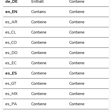
de_DE
Enthält
Contiene
en_EN
Contains
Contiene
es_AR
Contiene
Contiene
es_CL
Contiene
Contiene
es_CO
Contiene
Contiene
es_DO
Contiene
Contiene
es_EC
Contiene
Contiene
es_ES
Contiene
Contiene
es_GT
Contiene
Contiene
es_MX
Contiene
Contiene
es_PA
Contiene
Contiene