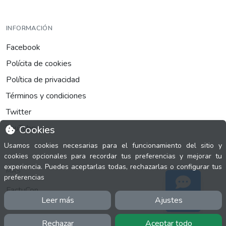
INFORMACIÓN
Facebook
Polícita de cookies
Política de privacidad
Términos y condiciones
Twitter
YouTube
Cookies
Usamos cookies necesarias para el funcionamiento del sitio y
cookies opcionales para recordar tus preferencias y mejorar tu
experiencia. Puedes aceptarlas todas, rechazarlas o configurar tus
MÁS
preferencias
FactuCon
Leer más
Ajustes
Soporte
Normativa de facturación
Programa de Partners
Rechazar
Aceptar todo