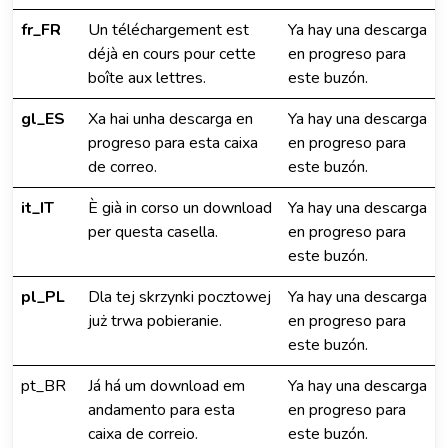
fr_FR
Un téléchargement est
Ya hay una descarga
déjà en cours pour cette
en progreso para
boîte aux lettres.
este buzón.
gl_ES
Xa hai unha descarga en
Ya hay una descarga
progreso para esta caixa
en progreso para
de correo.
este buzón.
it_IT
È già in corso un download
Ya hay una descarga
per questa casella.
en progreso para
este buzón.
pl_PL
Dla tej skrzynki pocztowej
Ya hay una descarga
już trwa pobieranie.
en progreso para
este buzón.
pt_BR
Já há um download em
Ya hay una descarga
andamento para esta
en progreso para
caixa de correio.
este buzón.