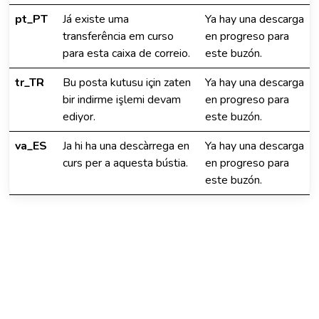
pt_PT
Já existe uma
Ya hay una descarga
transferência em curso
en progreso para
para esta caixa de correio.
este buzón.
tr_TR
Bu posta kutusu için zaten
Ya hay una descarga
bir indirme işlemi devam
en progreso para
ediyor.
este buzón.
va_ES
Ja hi ha una descàrrega en
Ya hay una descarga
curs per a aquesta bústia.
en progreso para
este buzón.