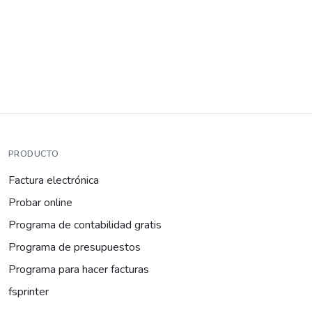
PRODUCTO
Factura electrónica
Probar online
Programa de contabilidad gratis
Programa de presupuestos
Programa para hacer facturas
fsprinter