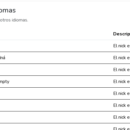
iomas
otros idiomas.
Descrip
El nick e
dná
El nick 
El nick 
empty
El nick 
El nick 
El nick 
El nick 
El nick 