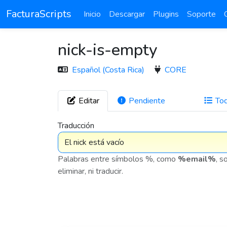
FacturaScripts
Inicio
Descargar
Plugins
Soporte
nick-is-empty
Español (Costa Rica)
CORE
Editar
Pendiente
To
272
Traducción
Palabras entre símbolos %, como
%email%
, s
eliminar, ni traducir.