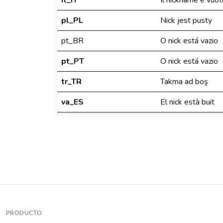
it_IT
Il nickname è vuot
pl_PL
Nick jest pusty
pt_BR
O nick está vazio
pt_PT
O nick está vazio
tr_TR
Takma ad boş
va_ES
El nick està buit
PRODUCTO