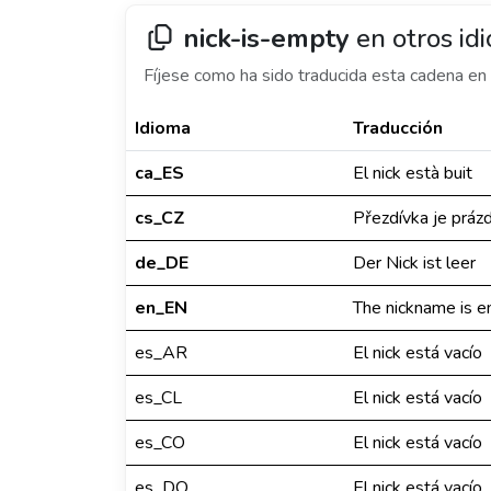
nick-is-empty
en otros id
Fíjese como ha sido traducida esta cadena en 
Idioma
Traducción
ca_ES
El nick està buit
cs_CZ
Přezdívka je práz
de_DE
Der Nick ist leer
en_EN
The nickname is 
es_AR
El nick está vacío
es_CL
El nick está vacío
es_CO
El nick está vacío
es_DO
El nick está vacío