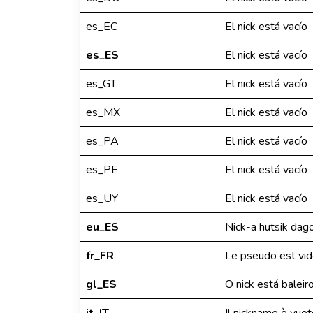
es_EC
El nick está vacío
es_ES
El nick está vacío
es_GT
El nick está vacío
es_MX
El nick está vacío
es_PA
El nick está vacío
es_PE
El nick está vacío
es_UY
El nick está vacío
eu_ES
Nick-a hutsik dag
fr_FR
Le pseudo est vi
gl_ES
O nick está baleir