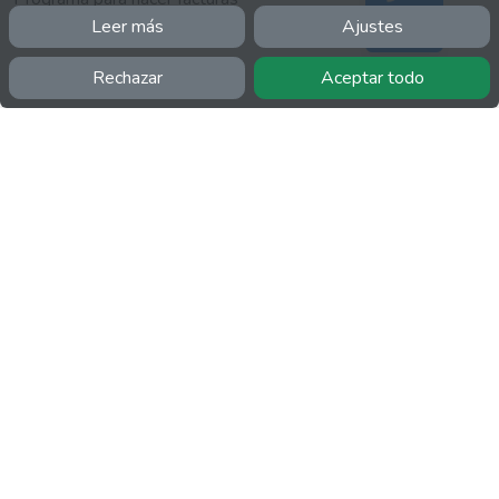
Leer más
Ajustes
Soporte
fsprinter
Rechazar
Aceptar todo
INFORMACIÓN
Facebook
Polícita de cookies
Política de privacidad
Términos y condiciones
Twitter
YouTube
MÁS
FactuCon