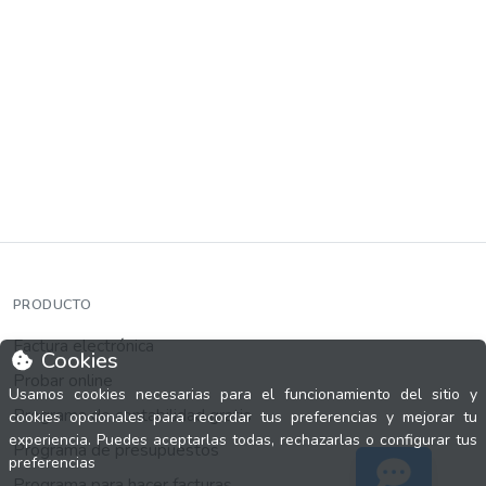
PRODUCTO
Factura electrónica
Cookies
Probar online
Usamos cookies necesarias para el funcionamiento del sitio y
Programa de contabilidad gratis
cookies opcionales para recordar tus preferencias y mejorar tu
experiencia. Puedes aceptarlas todas, rechazarlas o configurar tus
Programa de presupuestos
preferencias
Programa para hacer facturas