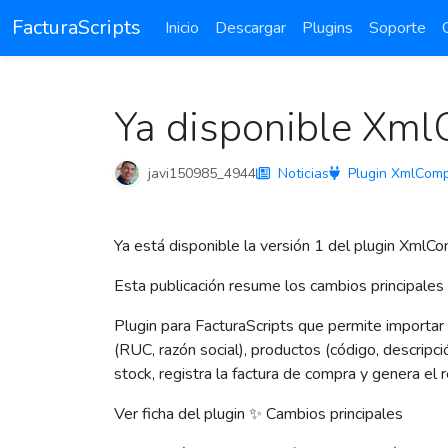
FacturaScripts
Inicio
Descargar
Plugins
Soporte
Ya disponible Xm
javi150985_4944
Noticias
Plugin XmlCom
Ya está disponible la versión 1 del plugin XmlC
Esta publicación resume los cambios principales 
Plugin para FacturaScripts que permite importa
(RUC, razón social), productos (código, descripc
stock, registra la factura de compra y genera el 
Ver ficha del plugin ✨ Cambios principales