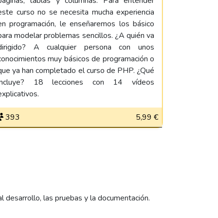
páginas, tablas y columnas. Para entender
este curso no se necesita mucha experiencia
en programación, le enseñaremos los básico
para modelar problemas sencillos. ¿A quién va
dirigido? A cualquier persona con unos
conocimientos muy básicos de programación o
que ya han completado el curso de PHP. ¿Qué
incluye? 18 lecciones con 14 vídeos
explicativos.
393
5,99 €
desarrollo, las pruebas y la documentación.