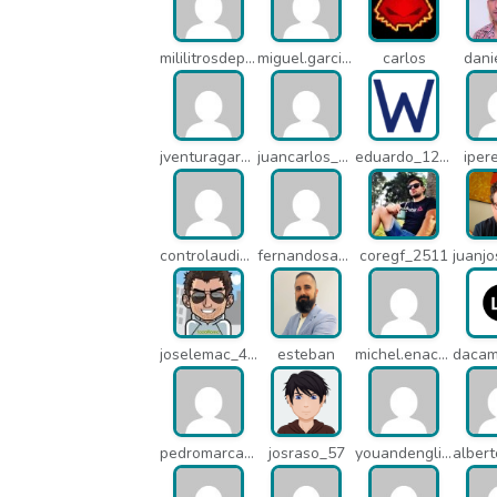
mililitrosdeperfume_lao
miguel.garcia_l25
carlos
dani
jventuragarcia_13040
juancarlos_ptr
eduardo_12367
iper
controlaudiovisual_1875
fernandosanche_q11
coregf_2511
joselemac_4098
esteban
michel.enacsl_o1y
pedromarcabe_q5o
josraso_57
youandenglish_q64