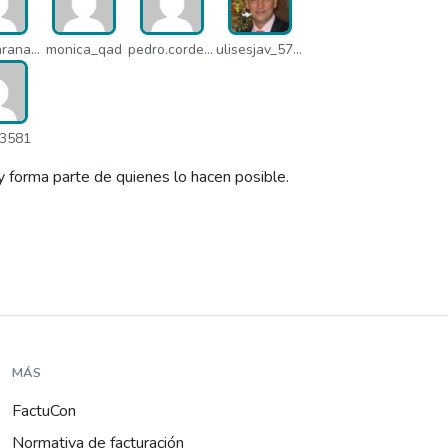
arseni.arana_16484
monica_qad
pedro.corderonunez_qab
ulisesjav_5758
3581
y forma parte de quienes lo hacen posible.
MÁS
FactuCon
Normativa de facturación