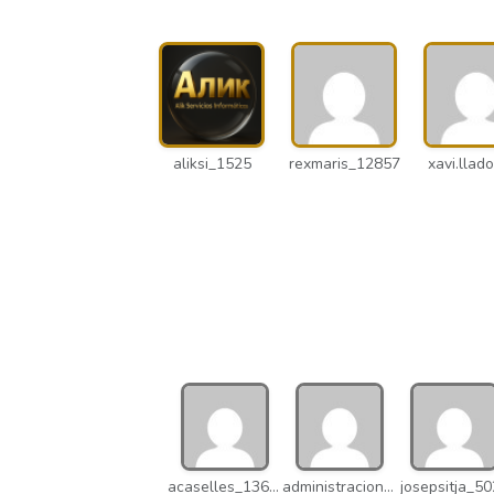
aliksi_1525
rexmaris_12857
xavi.llado
acaselles_13670
administracion_nhd
josepsitja_5