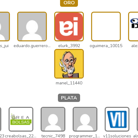
ORO
s_jui
eduardo.guerrero_pto
elurk_3992
oguimera_10015
ale
manel_11440
PLATA
023
creabolsas_22110
tecnic_7498
programmer_12837
v11soluciones