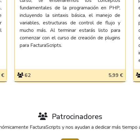
,
curso, te enseñaremos los conceptos
,
fundamentales de la programación en PHP,
e
incluyendo la sintaxis básica, el manejo de
r
variables, estructuras de control de flujo y
l
mucho más. Al terminar estarás listo para
comenzar con el curso de creación de plugins
para FacturaScripts.
 €
62
5,99 €
Patrocinadores
ómicamente FacturaScripts y nos ayudan a dedicar más tiempo al 