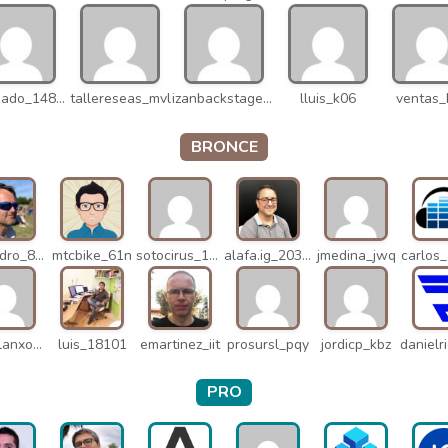
v.delgado_14821
tallereseas_mvl
izanbackstage_14556
lluis_k06
ventas_
BRONCE
alejandro_8931
mtcbike_61n
sotocirus_11872
alafa.ig_20338
jmedina_jwq
carlos
miguelanxogomez_21982
luis_18101
emartinez_iit
prosursl_pqy
jordicp_kbz
PRO