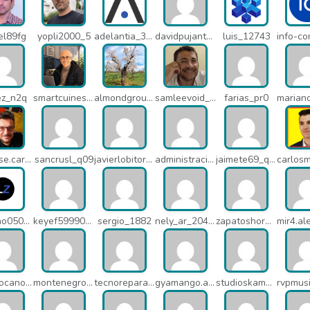
el89fg
yopli2000_5
adelantia_311
davidpujantelopez_mrf
luis_12743
ez_n2q
smartcuines_1378
almondgroup1984_pjc
samleevoid_n58
farias_pr0
juanjose.carmona_182
sancrusl_q09
javierlobitort_pz2
administracion_q24
jaimete69_q26
dacamo0502_q4e
keyef59990_q4h
sergio_1882
nely_ar_20403
zapatoshormacuatro_q5b
albertocano_q5l
montenegroasesores1975_q7b
tecnoreparacionesmedellin_q7c
gyamango.admin_q7d
studioskamaleon_owz