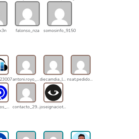
k3n
falonso_nza
somosinfo_9150
_23007
antoni.royo_10023
diecamdia_l27
nsat.pedidos_1235
danielrios_mqb
contacto_2906
joseignaciot_q66