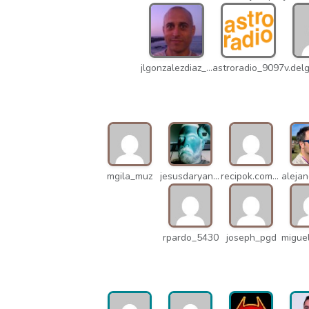
jlgonzalezdiaz_12316
astroradio_9097
mgila_muz
jesusdaryanani_mko
recipok.com_n5u
rpardo_5430
joseph_pgd