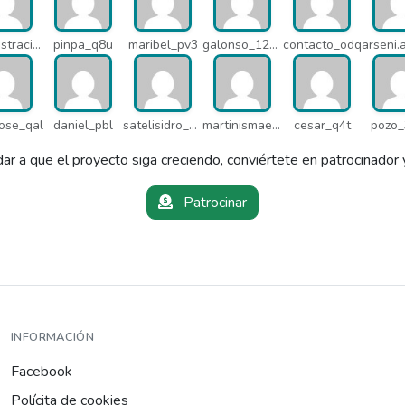
administracion_pua
pinpa_q8u
maribel_pv3
galonso_12031
contacto_odq
ose_qal
daniel_pbl
satelisidro_pt5
martinismaelima_qbd
cesar_q4t
pozo_
ar a que el proyecto siga creciendo, conviértete en patrocinador 
Patrocinar
INFORMACIÓN
Facebook
Polícita de cookies