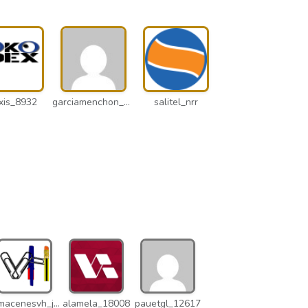
xis_8932
garciamenchon_puz
salitel_nrr
almacenesvh_jo2
alamela_18008
pauetgl_12617