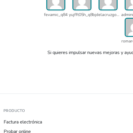
fevamic_q84
yujfft05h_q8b
jdelacruzgonzalez2015_q8e
romar
Si quieres impulsar nuevas mejoras y ayud
PRODUCTO
Factura electrónica
Probar online