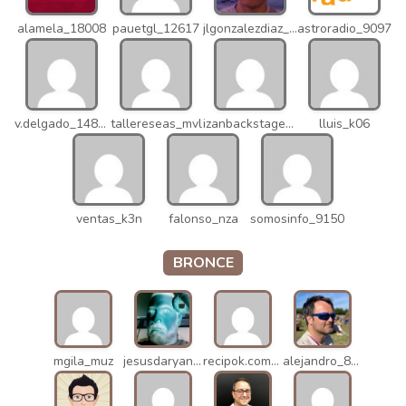
alamela_18008
pauetgl_12617
jlgonzalezdiaz_12316
astroradio_9097
v.delgado_14821
tallereseas_mvl
izanbackstage_14556
lluis_k06
ventas_k3n
falonso_nza
somosinfo_9150
BRONCE
mgila_muz
jesusdaryanani_mko
recipok.com_n5u
alejandro_8931