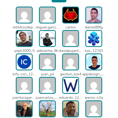
mililitrosdeperfume_lao
miguel.garcia_l25
carlos
daniel89fg
yopli2000_5
adelantia_8n
davidpujantelopez_mrf
luis_12743
info-con_12812
juan_pil
gestion_kw4
appdesign_pbe
jventuragarcia_13040
juancarlos_ptr
eduardo_12367
iperez_n2q