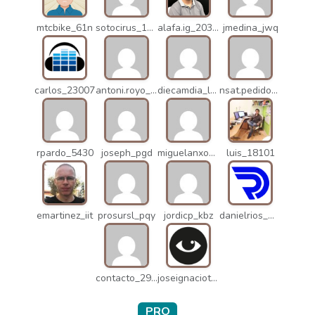
mtcbike_61n
sotocirus_11872
alafa.ig_20338
jmedina_jwq
carlos_23007
antoni.royo_10023
diecamdia_l27
nsat.pedidos_1235
rpardo_5430
joseph_pgd
miguelanxogomez_21982
luis_18101
emartinez_iit
prosursl_pqy
jordicp_kbz
danielrios_mqb
contacto_2906
joseignaciot_q66
PRO