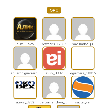
ORO
aliksi_1525
rexmaris_12857
xavi.llados_jui
eduardo.guerrero_pto
elurk_3992
oguimera_10015
alexis_8932
garciamenchon_puz
salitel_nrr