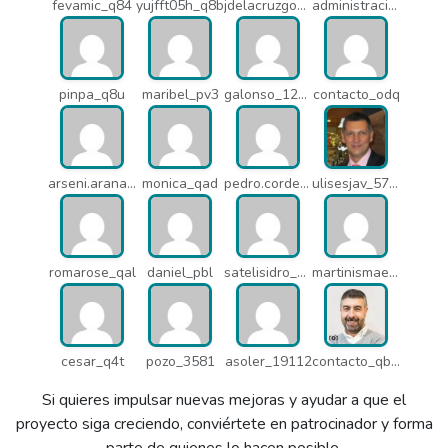
fevamic_q84
yujfft05h_q8b
jdelacruzgonzalez2015_q8e
administracion_pua
pinpa_q8u
maribel_pv3
galonso_12031
contacto_odq
arseni.arana_16484
monica_qad
pedro.corderonunez_qab
ulisesjav_5758
romarose_qal
daniel_pbl
satelisidro_pt5
martinismaelima_qbd
cesar_q4t
pozo_3581
asoler_19112
contacto_qbw
Si quieres impulsar nuevas mejoras y ayudar a que el
proyecto siga creciendo, conviértete en patrocinador y forma
parte de quienes lo hacen posible.