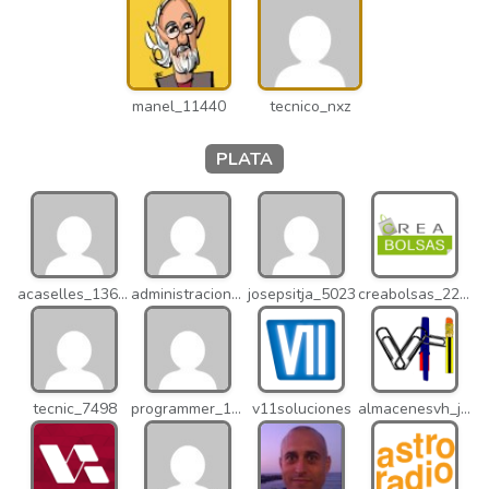
manel_11440
tecnico_nxz
PLATA
acaselles_13670
administracion_nhd
josepsitja_5023
creabolsas_22110
tecnic_7498
programmer_12837
v11soluciones
almacenesvh_jo2