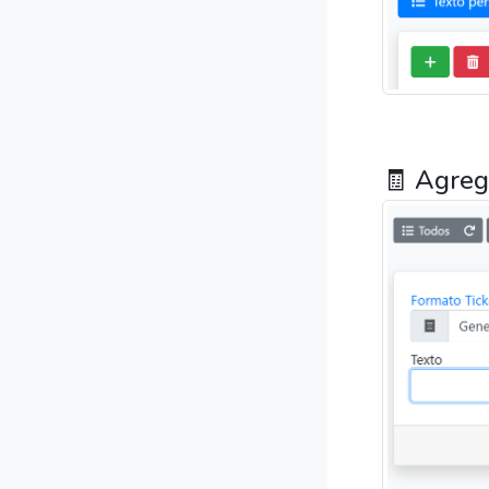
🧾 Agreg