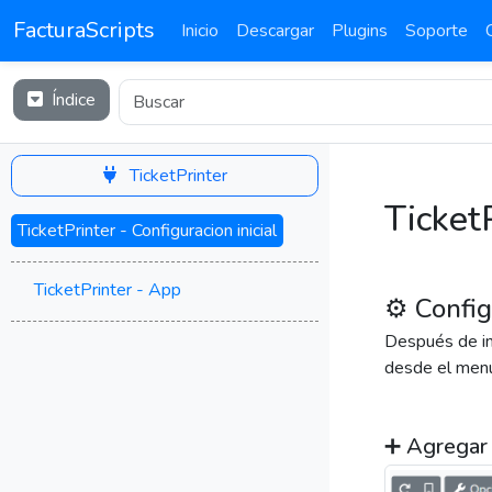
FacturaScripts
Inicio
Descargar
Plugins
Soporte
Índice
TicketPrinter
TicketP
TicketPrinter - Configuracion inicial
TicketPrinter - App
⚙️ Config
Después de ins
desde el men
➕ Agregar