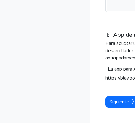
📱 App de 
Para solicitar
desarrollador.
anticipadament
ℹ️ La app para
https://play
Siguiente