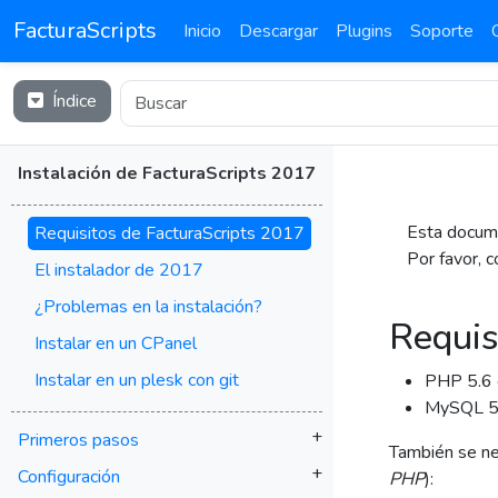
FacturaScripts
Inicio
Descargar
Plugins
Soporte
Índice
Instalación de FacturaScripts 2017
Esta docume
Requisitos de FacturaScripts 2017
Por favor, 
El instalador de 2017
¿Problemas en la instalación?
Requis
Instalar en un CPanel
Instalar en un plesk con git
PHP 5.6 
MySQL 5.
+
Primeros pasos
También se ne
+
Configuración
PHP
):