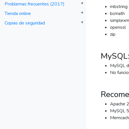
+
Problemas frecuentes (2017)
mbstring
+
Tienda online
bcmath
simplexm
+
Copias de seguridad
openssl
zip
MySQL
MySQL de
No funci
Recome
Apache 2
MySQL 5.
Memcach