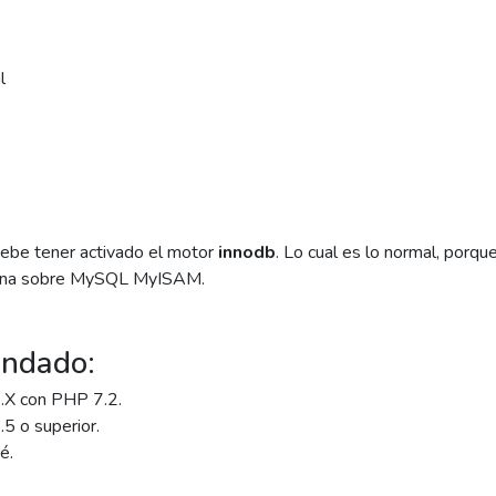
l
:
be tener activado el motor
innodb
. Lo cual es lo normal, porq
ona sobre MySQL MyISAM.
ndado:
.X con PHP 7.2.
5 o superior.
é.