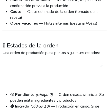
Confirmar cantidades
— Si está activo, requiere una
confirmación previa a la producción
Coste
— Coste estimado de la orden (tomado de la
receta)
Observaciones
— Notas internas (pestaña
Notas
)
🚦 Estados de la orden
Una orden de producción pasa por los siguientes estados:
PENDIENTE ──► INICIADO ──► VERIFICANDO ──► 
FINALIZADO

                  │

                  └───► CANCELADO
🟡
Pendiente
(código 0)
— Orden creada, sin iniciar. Se
pueden editar ingredientes y productos
🔵
Iniciado
(código 10)
— Producción en curso. Si se