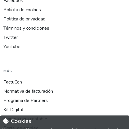
Facebook
Polícita de cookies
Política de privacidad
Términos y condiciones
Twitter
YouTube
MÁS
FactuCon
Normativa de facturación
Programa de Partners
Kit Digital
Empleo para contable
Cookies
Portal de empleo