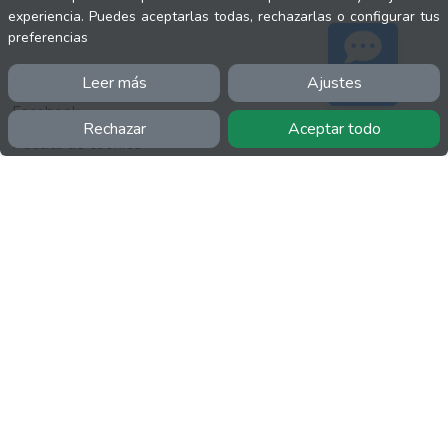
experiencia. Puedes aceptarlas todas, rechazarlas o configurar tus
preferencias
INFORMACIÓN
Leer más
Ajustes
Soporte
Facebook
Rechazar
Aceptar todo
Polícita de cookies
Política de privacidad
Términos y condiciones
Twitter
YouTube
MÁS
FactuCon
Normativa de facturación