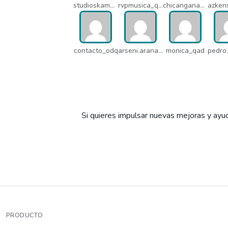
studioskamaleon_owz
rvpmusica_q7i
chicangana01x_q7o
contacto_odq
arseni.arana_16484
monica_qad
Si quieres impulsar nuevas mejoras y ayud
PRODUCTO