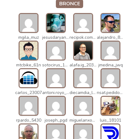
BRONCE
mgila_muz
jesusdaryanani_mko
recipok.com_n5u
alejandro_8931
mtcbike_61n
sotocirus_11872
alafa.ig_20338
jmedina_jwq
carlos_23007
antoni.royo_10023
diecamdia_l27
nsat.pedidos_1235
rpardo_5430
joseph_pgd
miguelanxogomez_21982
luis_18101