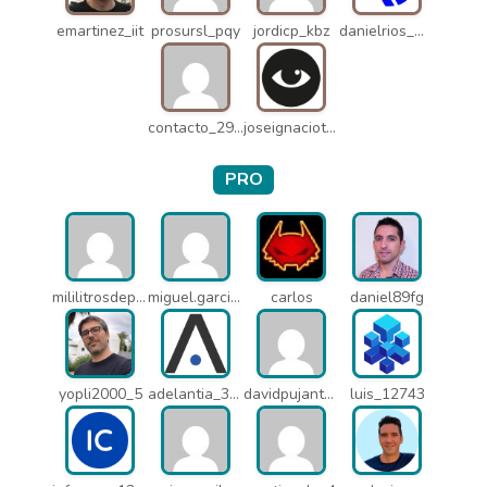
emartinez_iit
prosursl_pqy
jordicp_kbz
danielrios_mqb
contacto_2906
joseignaciot_q66
PRO
mililitrosdeperfume_lao
miguel.garcia_l25
carlos
daniel89fg
yopli2000_5
adelantia_311
davidpujantelopez_mrf
luis_12743