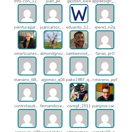
info-con_12812
juan_pil
gestion_kw4
appdesign_pbe
jventuragarcia_13040
juancarlos_ptr
eduardo_12367
iperez_n2q
smartcuines_1378
almondgroup1984_pjc
samleevoid_n58
farias_pr0
mariano_6807
agomez_q04
pako1987_q07
r.moreno_ppf
controlaudiovisual_1875
fernandosanche_q11
coregf_2511
juanjose.carmona_182