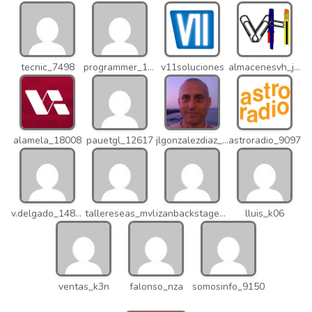
tecnic_7498
programmer_12837
v11soluciones
almacenesvh_jo2
alamela_18008
pauetgl_12617
jlgonzalezdiaz_12316
astroradio_9097
v.delgado_14821
tallereseas_mvl
izanbackstage_14556
lluis_k06
ventas_k3n
falonso_nza
somosinfo_9150