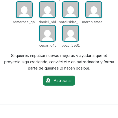
romarose_qal
daniel_pbl
satelisidro_pt5
martinismaelima_qbd
cesar_q4t
pozo_3581
Si quieres impulsar nuevas mejoras y ayudar a que el
proyecto siga creciendo, conviértete en patrocinador y forma
parte de quienes lo hacen posible.
Patrocinar