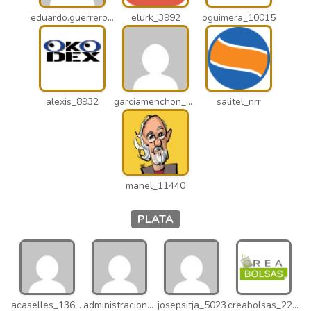
eduardo.guerrero_pto
elurk_3992
oguimera_10015
alexis_8932
garciamenchon_puz
salitel_nrr
manel_11440
PLATA
acaselles_13670
administracion_nhd
josepsitja_5023
creabolsas_22110