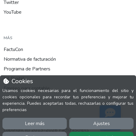
Twitter
YouTube
MÁS
FactuCon
Normativa de facturación
Programa de Partners
Kit Digital
Cookies
Empleo para contable
Usamos cookies necesarias para el funcionamiento del sitio y
cookies opcionales para recordar tus preferencias y mejorar tu
Portal de empleo
experiencia. Puedes aceptarlas todas, rechazarlas o configurar tus
preferencias
Leer más
Ajustes
Soporte
Copyright (c) 2013-2026 FacturaScripts