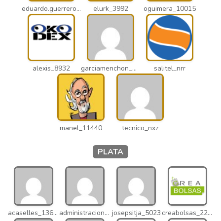
eduardo.guerrero_pto
elurk_3992
oguimera_10015
alexis_8932
garciamenchon_puz
salitel_nrr
manel_11440
tecnico_nxz
PLATA
acaselles_13670
administracion_nhd
josepsitja_5023
creabolsas_22110