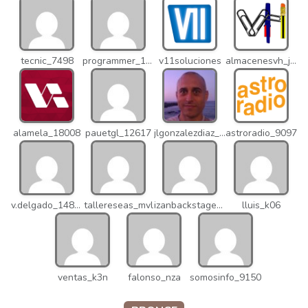
tecnic_7498
programmer_12837
v11soluciones
almacenesvh_jo2
alamela_18008
pauetgl_12617
jlgonzalezdiaz_12316
astroradio_9097
v.delgado_14821
tallereseas_mvl
izanbackstage_14556
lluis_k06
ventas_k3n
falonso_nza
somosinfo_9150