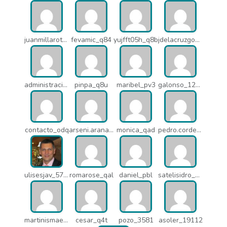
juanmillarot_17714
fevamic_q84
yujfft05h_q8b
jdelacruzgonzalez2015_q8e
administracion_pua
pinpa_q8u
maribel_pv3
galonso_12031
contacto_odq
arseni.arana_16484
monica_qad
pedro.corderonunez_qab
ulisesjav_5758
romarose_qal
daniel_pbl
satelisidro_pt5
martinismaelima_qbd
cesar_q4t
pozo_3581
asoler_19112