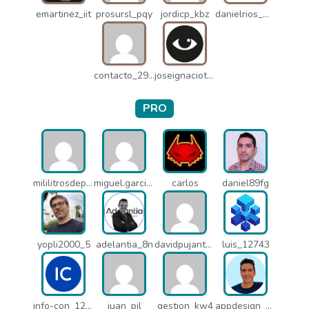
emartinez_iit
prosursl_pqy
jordicp_kbz
danielrios_mqb
contacto_2906
joseignaciot_q66
PRO
mililitrosdeperfume_lao
miguel.garcia_l25
carlos
daniel89fg
yopli2000_5
adelantia_8n
davidpujantelopez_mrf
luis_12743
info-con_12812
juan_pil
gestion_kw4
appdesign_pbe