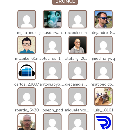
BRONCE
mgila_muz
jesusdaryanani_mko
recipok.com_n5u
alejandro_8931
mtcbike_61n
sotocirus_11872
alafa.ig_20338
jmedina_jwq
carlos_23007
antoni.royo_10023
diecamdia_l27
nsat.pedidos_1235
rpardo_5430
joseph_pgd
miguelanxogomez_21982
luis_18101