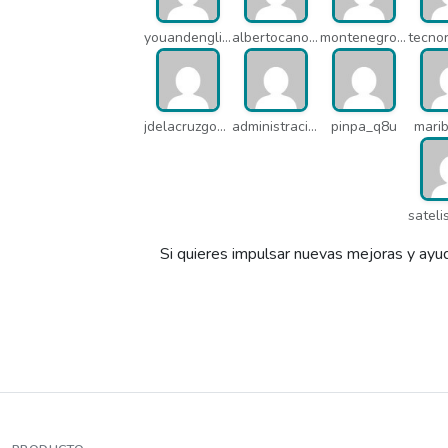
youandenglish_q64
albertocano_q5l
montenegroasesores1975_q7b
jdelacruzgonzalez2015_q8e
administracion_pua
pinpa_q8u
mari
Si quieres impulsar nuevas mejoras y ayud