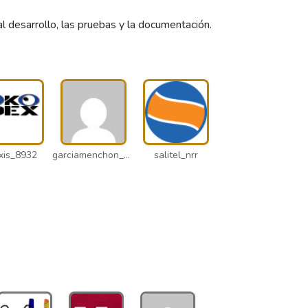
desarrollo, las pruebas y la documentación.
xis_8932
garciamenchon_puz
salitel_nrr