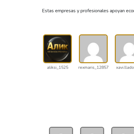
Estas empresas y profesionales apoyan econ
aliksi_1525
rexmaris_12857
xavi.llado