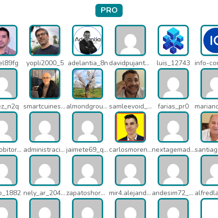
PRO
el89fg
yopli2000_5
adelantia_8n
davidpujantelopez_mrf
luis_12743
ez_n2q
smartcuines_1378
almondgroup1984_pjc
samleevoid_n58
farias_pr0
javierlobitort_pz2
administracion_q24
jaimete69_q26
carlosmorenogil_16533
nextagemadrid_lpj
io_1882
nely_ar_20403
zapatoshormacuatro_q5b
mir4.alejandrov_q5i
andesim72_pa3