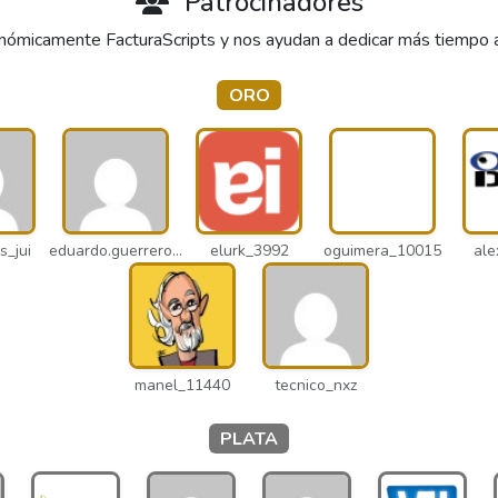
Patrocinadores
ómicamente FacturaScripts y nos ayudan a dedicar más tiempo al 
ORO
s_jui
eduardo.guerrero_pto
elurk_3992
oguimera_10015
ale
manel_11440
tecnico_nxz
PLATA