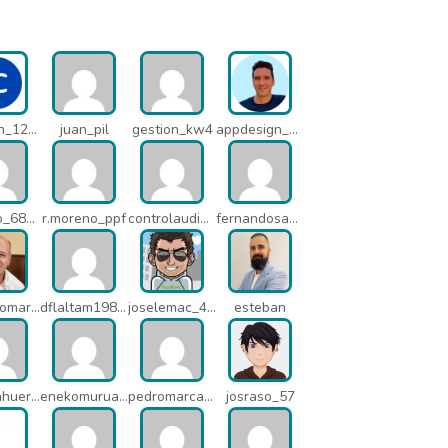
info-con_12812
juan_pil
gestion_kw4
appdesign_pbe
mariano_6807
r.moreno_ppf
controlaudiovisual_1875
fernandosanche_q11
santiagomartindejesus_ncs
dflaltam1980_os1
joselemac_4098
esteban
alfredlahuerta_oh6
enekomurua1_q65
pedromarcabe_q5o
josraso_57