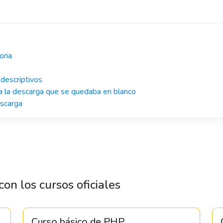
oria
descriptivos
da la descarga que se quedaba en blanco
escarga
on los cursos oficiales
Curso básico de PHP