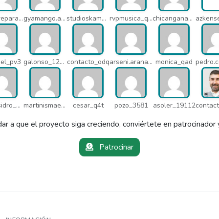
tecnoreparacionesmedellin_q7c
gyamango.admin_q7d
studioskamaleon_owz
rvpmusica_q7i
chicangana01x_q7o
bel_pv3
galonso_12031
contacto_odq
arseni.arana_16484
monica_qad
satelisidro_pt5
martinismaelima_qbd
cesar_q4t
pozo_3581
asoler_19112
ar a que el proyecto siga creciendo, conviértete en patrocinador 
Patrocinar