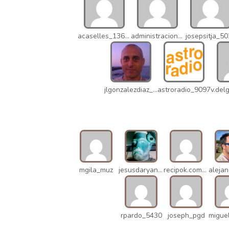
acaselles_13670
administracion_nhd
josepsitja_5
jlgonzalezdiaz_12316
astroradio_9097
mgila_muz
jesusdaryanani_mko
recipok.com_n5u
rpardo_5430
joseph_pgd