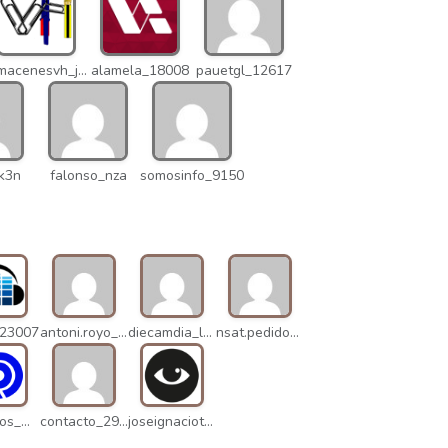
almacenesvh_jo2
alamela_18008
pauetgl_12617
k3n
falonso_nza
somosinfo_9150
_23007
antoni.royo_10023
diecamdia_l27
nsat.pedidos_1235
danielrios_mqb
contacto_2906
joseignaciot_q66