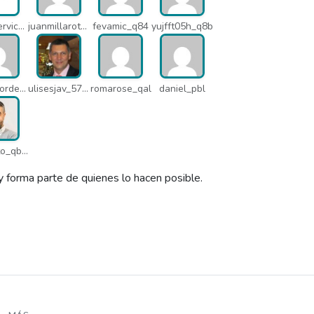
azkenservices_mdx
juanmillarot_17714
fevamic_q84
yujfft05h_q8b
pedro.corderonunez_qab
ulisesjav_5758
romarose_qal
daniel_pbl
contacto_qbw
y forma parte de quienes lo hacen posible.