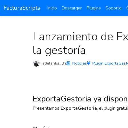
FacturaScripts
Inicio
Descargar
Plugins
Soporte
Lanzamiento de Exp
la gestoría
adelantia_8n
Noticias
Plugin ExportaGest
ExportaGestoria ya disponi
Presentamos
ExportaGestoria
, el plugin grat