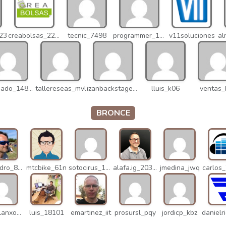
023
creabolsas_22110
tecnic_7498
programmer_12837
v11soluciones
v.delgado_14821
tallereseas_mvl
izanbackstage_14556
lluis_k06
ventas_
BRONCE
alejandro_8931
mtcbike_61n
sotocirus_11872
alafa.ig_20338
jmedina_jwq
carlos
miguelanxogomez_21982
luis_18101
emartinez_iit
prosursl_pqy
jordicp_kbz