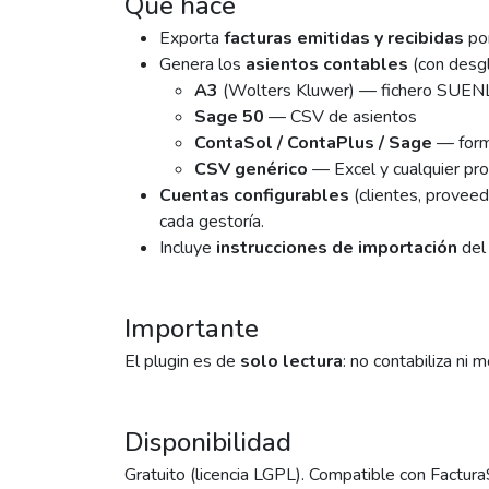
Qué hace
Exporta
facturas emitidas y recibidas
po
Genera los
asientos contables
(con desgl
A3
(Wolters Kluwer) — fichero SUE
Sage 50
— CSV de asientos
ContaSol / ContaPlus / Sage
— forma
CSV genérico
— Excel y cualquier pr
Cuentas configurables
(clientes, proveed
cada gestoría.
Incluye
instrucciones de importación
del 
Importante
El plugin es de
solo lectura
: no contabiliza ni
Disponibilidad
Gratuito (licencia LGPL). Compatible con Factur