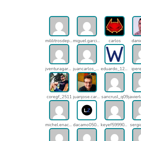
mililitrosdeperfume_lao
miguel.garcia_l25
carlos
dani
jventuragarcia_13040
juancarlos_ptr
eduardo_12367
iper
coregf_2511
juanjose.carmona_182
sancrusl_q09
michel.enacsl_o1y
dacamo0502_q4e
keyef59990_q4h
serg