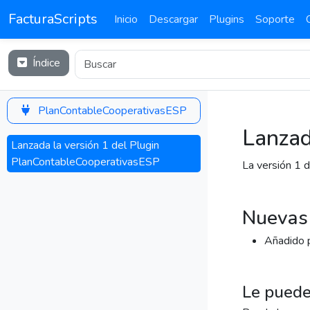
FacturaScripts
Inicio
Descargar
Plugins
Soporte
Índice
PlanContableCooperativasESP
Lanzad
Lanzada la versión 1 del Plugin
PlanContableCooperativasESP
La versión 1 
Nuevas 
Añadido p
Le puede