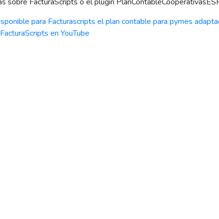
s sobre FacturaScripts o el plugin PlanContableCooperativasESP 
isponible para Facturascripts el plan contable para pymes adapt
FacturaScripts en YouTube