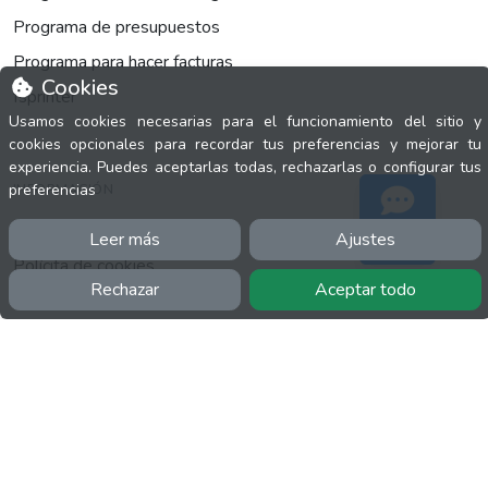
Programa de presupuestos
Programa para hacer facturas
Cookies
fsprinter
Usamos cookies necesarias para el funcionamiento del sitio y
cookies opcionales para recordar tus preferencias y mejorar tu
experiencia. Puedes aceptarlas todas, rechazarlas o configurar tus
INFORMACIÓN
preferencias
Facebook
Leer más
Ajustes
Soporte
Polícita de cookies
Rechazar
Aceptar todo
Política de privacidad
Términos y condiciones
Twitter
YouTube