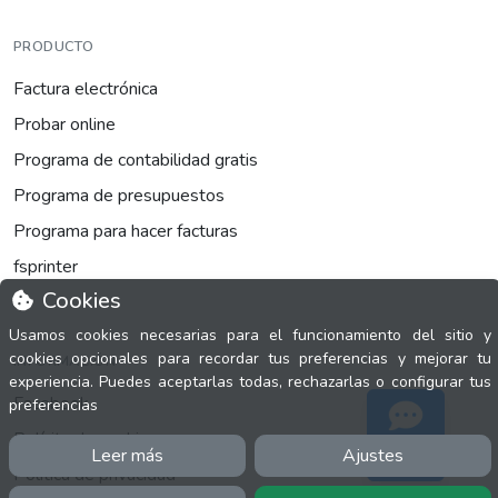
PRODUCTO
Factura electrónica
Probar online
Programa de contabilidad gratis
Programa de presupuestos
Programa para hacer facturas
fsprinter
Cookies
Usamos cookies necesarias para el funcionamiento del sitio y
cookies opcionales para recordar tus preferencias y mejorar tu
INFORMACIÓN
experiencia. Puedes aceptarlas todas, rechazarlas o configurar tus
Facebook
preferencias
Polícita de cookies
Leer más
Ajustes
Soporte
Política de privacidad