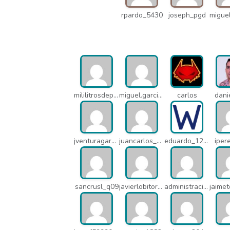
rpardo_5430
joseph_pgd
mililitrosdeperfume_lao
miguel.garcia_l25
carlos
dani
jventuragarcia_13040
juancarlos_ptr
eduardo_12367
iper
sancrusl_q09
javierlobitort_pz2
administracion_q24