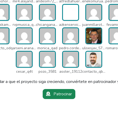
zapatoshormacuatro_q5b
mir4.alejandrov_q5i
andesim72_pa3
alfredlahuerta_oh6
enekomurua1_q65
studioskamaleon_owz
rvpmusica_q7i
chicangana01x_q7o
azkenservices_mdx
juanmillarot_17714
fevami
cto_odq
arseni.arana_16484
monica_qad
pedro.corderonunez_qab
ulisesjav_5758
romaro
cesar_q4t
pozo_3581
asoler_19112
contacto_qbw
ar a que el proyecto siga creciendo, conviértete en patrocinador 
Patrocinar