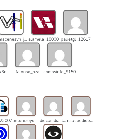
almacenesvh_jo2
alamela_18008
pauetgl_12617
k3n
falonso_nza
somosinfo_9150
_23007
antoni.royo_10023
diecamdia_l27
nsat.pedidos_1235