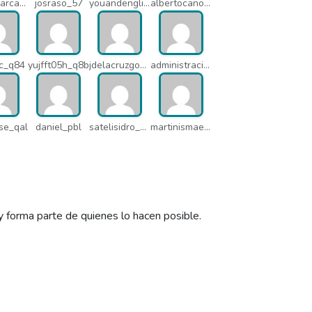
pedromarcabe_q5o
josraso_57
youandenglish_q64
albertocano_q5l
c_q84
yujfft05h_q8b
jdelacruzgonzalez2015_q8e
administracion_pua
se_qal
daniel_pbl
satelisidro_pt5
martinismaelima_qbd
y forma parte de quienes lo hacen posible.