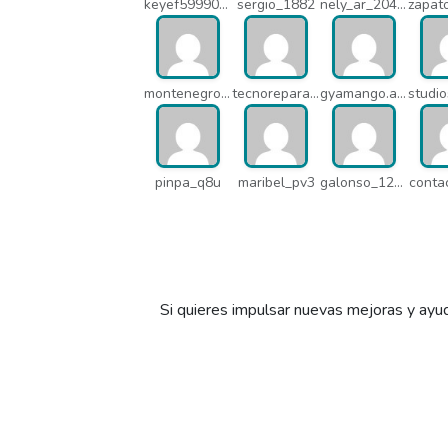
keyef59990_q4h
sergio_1882
nely_ar_20403
montenegroasesores1975_q7b
tecnoreparacionesmedellin_q7c
gyamango.admin_q7d
pinpa_q8u
maribel_pv3
galonso_12031
conta
Si quieres impulsar nuevas mejoras y ayud