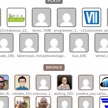
PLATA
023
creabolsas_22110
tecnic_7498
programmer_12837
v11soluciones
v.delgado_14821
tallereseas_mvl
izanbackstage_14556
lluis_k06
ventas_
BRONCE
alejandro_8931
mtcbike_61n
sotocirus_11872
alafa.ig_20338
jmedina_jwq
carlos