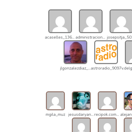
acaselles_13670
administracion_nhd
josepsitja_5
jlgonzalezdiaz_12316
astroradio_9097
mgila_muz
jesusdaryanani_mko
recipok.com_n5u