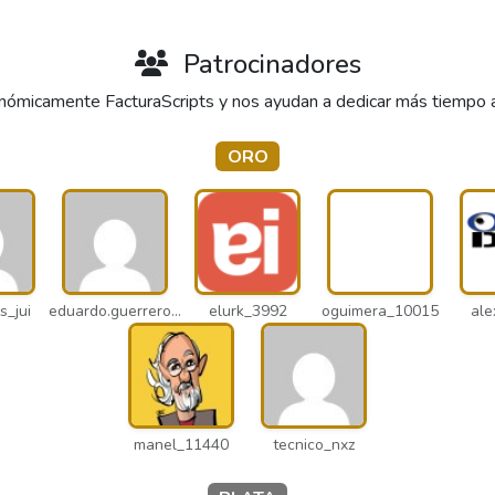
Patrocinadores
ómicamente FacturaScripts y nos ayudan a dedicar más tiempo al 
ORO
s_jui
eduardo.guerrero_pto
elurk_3992
oguimera_10015
ale
manel_11440
tecnico_nxz