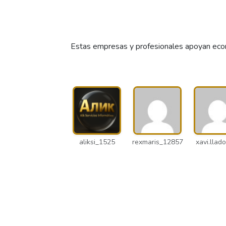
Estas empresas y profesionales apoyan econ
aliksi_1525
rexmaris_12857
xavi.llado