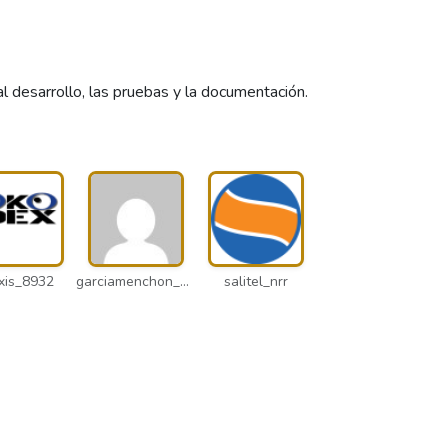
desarrollo, las pruebas y la documentación.
xis_8932
garciamenchon_puz
salitel_nrr