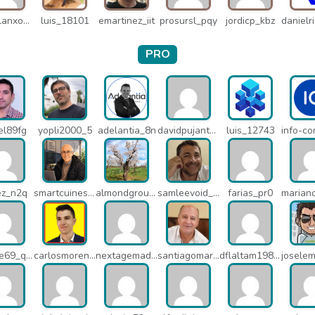
miguelanxogomez_21982
luis_18101
emartinez_iit
prosursl_pqy
jordicp_kbz
PRO
el89fg
yopli2000_5
adelantia_8n
davidpujantelopez_mrf
luis_12743
ez_n2q
smartcuines_1378
almondgroup1984_pjc
samleevoid_n58
farias_pr0
jaimete69_q26
carlosmorenogil_16533
nextagemadrid_lpj
santiagomartindejesus_ncs
dflaltam1980_os1