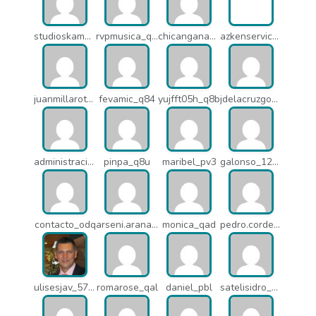
studioskamaleon_owz
rvpmusica_q7i
chicangana01x_q7o
azkenservices_mdx
juanmillarot_17714
fevamic_q84
yujfft05h_q8b
jdelacruzgonzalez2015_q8e
administracion_pua
pinpa_q8u
maribel_pv3
galonso_12031
contacto_odq
arseni.arana_16484
monica_qad
pedro.corderonunez_qab
ulisesjav_5758
romarose_qal
daniel_pbl
satelisidro_pt5