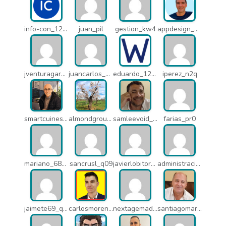
info-con_12812
juan_pil
gestion_kw4
appdesign_pbe
jventuragarcia_13040
juancarlos_ptr
eduardo_12367
iperez_n2q
smartcuines_1378
almondgroup1984_pjc
samleevoid_n58
farias_pr0
mariano_6807
sancrusl_q09
javierlobitort_pz2
administracion_q24
jaimete69_q26
carlosmorenogil_16533
nextagemadrid_lpj
santiagomartindejesus_ncs