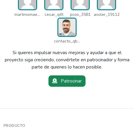
martinismaelima_qbd
cesar_q4t
pozo_3581
asoler_19112
contacto_qbw
Si quieres impulsar nuevas mejoras y ayudar a que el
proyecto siga creciendo, conviértete en patrocinador y forma
parte de quienes lo hacen posible.
Patrocinar
PRODUCTO