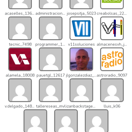
acaselles_13670
administracion_nhd
josepsitja_5023
creabolsas_22110
tecnic_7498
programmer_12837
v11soluciones
almacenesvh_jo2
alamela_18008
pauetgl_12617
jlgonzalezdiaz_12316
astroradio_9097
v.delgado_14821
tallereseas_mvl
izanbackstage_14556
lluis_k06