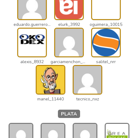
eduardo.guerrero_pto
elurk_3992
oguimera_10015
alexis_8932
garciamenchon_puz
salitel_nrr
manel_11440
tecnico_nxz
PLATA