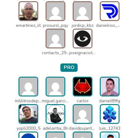
emartinez_iit
prosursl_pqy
jordicp_kbz
danielrios_mqb
contacto_2906
joseignaciot_q66
PRO
mililitrosdeperfume_lao
miguel.garcia_l25
carlos
daniel89fg
yopli2000_5
adelantia_8n
davidpujantelopez_mrf
luis_12743