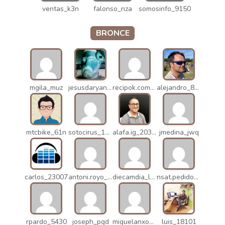
ventas_k3n
falonso_nza
somosinfo_9150
BRONCE
mgila_muz
jesusdaryanani_mko
recipok.com_n5u
alejandro_8931
mtcbike_61n
sotocirus_11872
alafa.ig_20338
jmedina_jwq
carlos_23007
antoni.royo_10023
diecamdia_l27
nsat.pedidos_1235
rpardo_5430
joseph_pgd
miguelanxogomez_21982
luis_18101