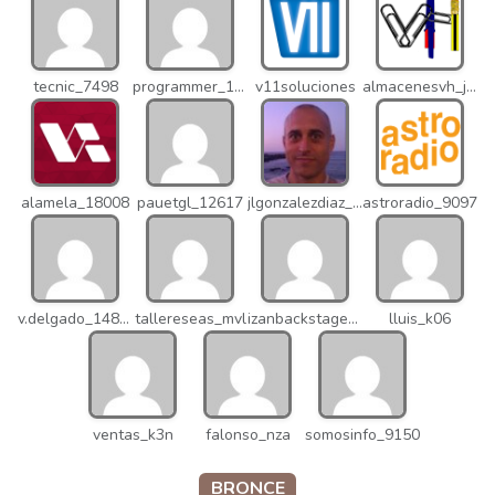
tecnic_7498
programmer_12837
v11soluciones
almacenesvh_jo2
alamela_18008
pauetgl_12617
jlgonzalezdiaz_12316
astroradio_9097
v.delgado_14821
tallereseas_mvl
izanbackstage_14556
lluis_k06
ventas_k3n
falonso_nza
somosinfo_9150
BRONCE