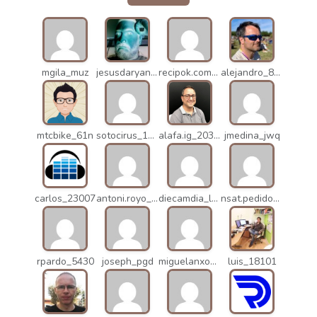
mgila_muz
jesusdaryanani_mko
recipok.com_n5u
alejandro_8931
mtcbike_61n
sotocirus_11872
alafa.ig_20338
jmedina_jwq
carlos_23007
antoni.royo_10023
diecamdia_l27
nsat.pedidos_1235
rpardo_5430
joseph_pgd
miguelanxogomez_21982
luis_18101