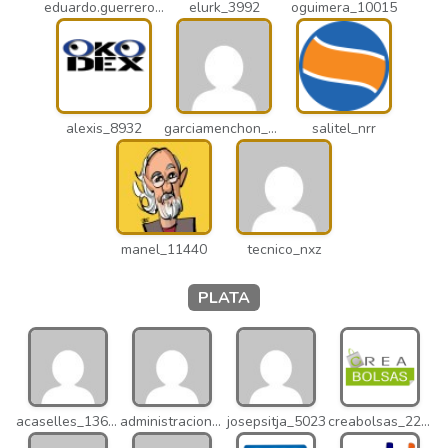
eduardo.guerrero_pto
elurk_3992
oguimera_10015
alexis_8932
garciamenchon_puz
salitel_nrr
manel_11440
tecnico_nxz
PLATA
acaselles_13670
administracion_nhd
josepsitja_5023
creabolsas_22110