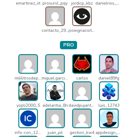
emartinez_iit
prosursl_pqy
jordicp_kbz
danielrios_mqb
contacto_2906
joseignaciot_q66
PRO
mililitrosdeperfume_lao
miguel.garcia_l25
carlos
daniel89fg
yopli2000_5
adelantia_8n
davidpujantelopez_mrf
luis_12743
info-con_12812
juan_pil
gestion_kw4
appdesign_pbe