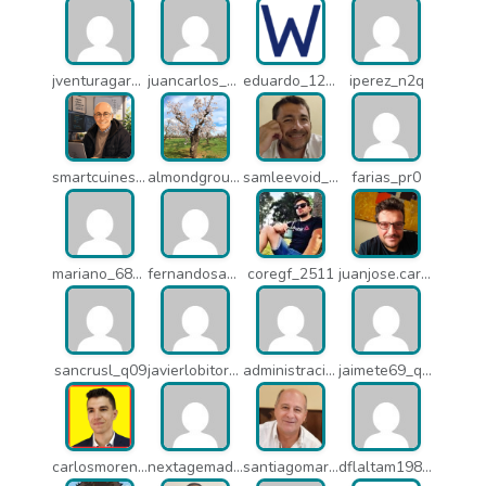
jventuragarcia_13040
juancarlos_ptr
eduardo_12367
iperez_n2q
smartcuines_1378
almondgroup1984_pjc
samleevoid_n58
farias_pr0
mariano_6807
fernandosanche_q11
coregf_2511
juanjose.carmona_182
sancrusl_q09
javierlobitort_pz2
administracion_q24
jaimete69_q26
carlosmorenogil_16533
nextagemadrid_lpj
santiagomartindejesus_ncs
dflaltam1980_os1