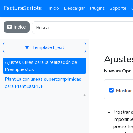
FacturaScripts
Inicio
Descargar
Plugins
Soporte
Índice
Template1_ext
Ajuste
Ajustes útiles para la realización de
Presupuestos.
Nuevas Opci
Plantilla con líneas supercomprimidas
para PlantillasPDF
+
Mostrar s
Imponible
precio. E