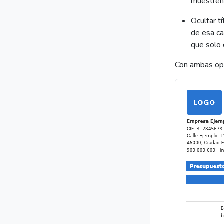
muestren
Ocultar t
de esa ca
que solo 
Con ambas opc