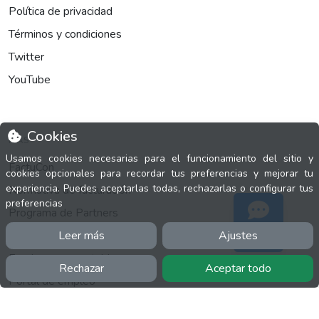
Política de privacidad
Términos y condiciones
Twitter
YouTube
Cookies
MÁS
Usamos cookies necesarias para el funcionamiento del sitio y
FactuCon
cookies opcionales para recordar tus preferencias y mejorar tu
experiencia. Puedes aceptarlas todas, rechazarlas o configurar tus
Normativa de facturación
preferencias
Programa de Partners
Kit Digital
Leer más
Ajustes
Soporte
Empleo para contable
Rechazar
Aceptar todo
Portal de empleo