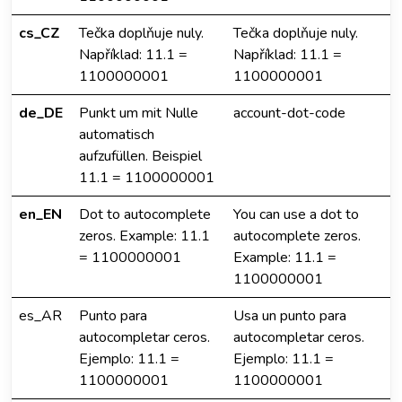
cs_CZ
Tečka doplňuje nuly.
Tečka doplňuje nuly.
Například: 11.1 =
Například: 11.1 =
1100000001
1100000001
de_DE
Punkt um mit Nulle
account-dot-code
automatisch
aufzufüllen. Beispiel
11.1 = 1100000001
en_EN
Dot to autocomplete
You can use a dot to
zeros. Example: 11.1
autocomplete zeros.
= 1100000001
Example: 11.1 =
1100000001
es_AR
Punto para
Usa un punto para
autocompletar ceros.
autocompletar ceros.
Ejemplo: 11.1 =
Ejemplo: 11.1 =
1100000001
1100000001