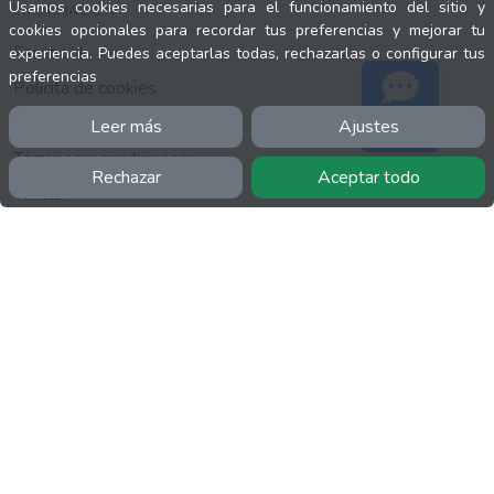
Usamos cookies necesarias para el funcionamiento del sitio y
INFORMACIÓN
cookies opcionales para recordar tus preferencias y mejorar tu
Facebook
experiencia. Puedes aceptarlas todas, rechazarlas o configurar tus
preferencias
Polícita de cookies
Política de privacidad
Leer más
Ajustes
Soporte
Términos y condiciones
Rechazar
Aceptar todo
Twitter
YouTube
MÁS
FactuCon
Normativa de facturación
Programa de Partners
Kit Digital