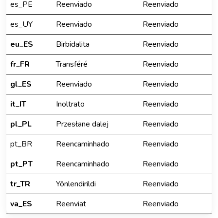
es_PE
Reenviado
Reenviado
es_UY
Reenviado
Reenviado
eu_ES
Birbidalita
Reenviado
fr_FR
Transféré
Reenviado
gl_ES
Reenviado
Reenviado
it_IT
Inoltrato
Reenviado
pl_PL
Przesłane dalej
Reenviado
pt_BR
Reencaminhado
Reenviado
pt_PT
Reencaminhado
Reenviado
tr_TR
Yönlendirildi
Reenviado
va_ES
Reenviat
Reenviado