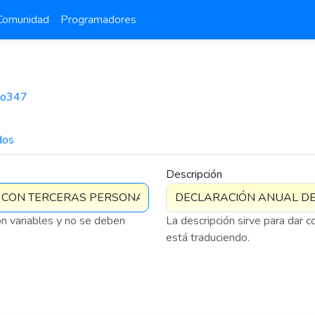
Comunidad
Programadores
lo347
dos
7 576
Descripción
on variables y no se deben
La descripción sirve para dar 
está traduciendo.