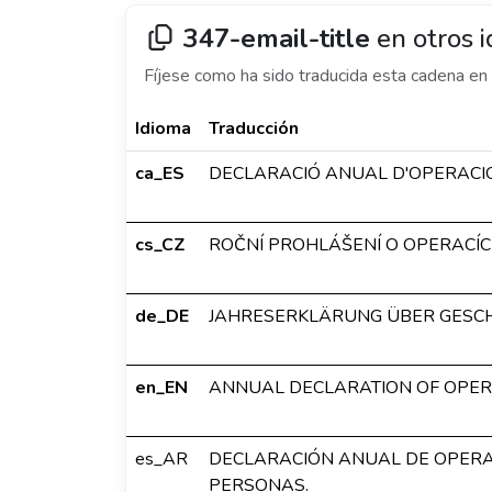
347-email-title
en otros 
Fíjese como ha sido traducida esta cadena en 
Idioma
Traducción
ca_ES
DECLARACIÓ ANUAL D'OPERACI
cs_CZ
ROČNÍ PROHLÁŠENÍ O OPERACÍCH
de_DE
JAHRESERKLÄRUNG ÜBER GESCHÄ
en_EN
ANNUAL DECLARATION OF OPERA
es_AR
DECLARACIÓN ANUAL DE OPERA
PERSONAS.