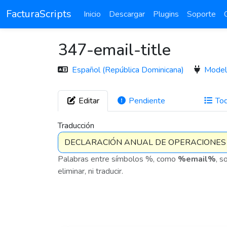
FacturaScripts
Inicio
Descargar
Plugins
Soporte
347-email-title
Español (República Dominicana)
Mode
Editar
Pendiente
To
272
Traducción
Palabras entre símbolos %, como
%email%
, s
eliminar, ni traducir.