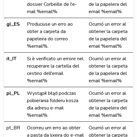
dossier Corbeille de l'e-
de la papelera del
mail %email%.
email %email%
gl_ES
Produciuse un erro ao
Ocurrió un error al
obter a carpeta da
obtener la carpeta
papeleira do correo
de la papelera del
%email%.
email %email%
it_IT
Si è verificato un errore nel
Ocurrió un error al
recuperare la cartella del
obtener la carpeta
cestino dell'email
de la papelera del
%email%
email %email%
pl_PL
Wystąpił błąd podczas
Ocurrió un error al
pobierania folderu kosza
obtener la carpeta
dla adresu e-mail
de la papelera del
%email%.
email %email%
pt_BR
Ocorreu um erro ao obter
Ocurrió un error al
a pasta da lixeira do e-mail
obtener la carpeta