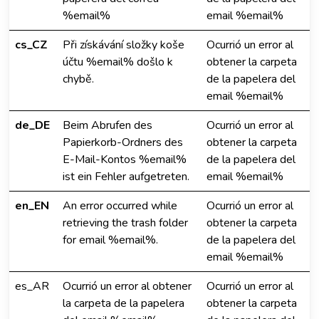
%email%
email %email%
cs_CZ
Při získávání složky koše
Ocurrió un error al
účtu %email% došlo k
obtener la carpeta
chybě.
de la papelera del
email %email%
de_DE
Beim Abrufen des
Ocurrió un error al
Papierkorb-Ordners des
obtener la carpeta
E-Mail-Kontos %email%
de la papelera del
ist ein Fehler aufgetreten.
email %email%
en_EN
An error occurred while
Ocurrió un error al
retrieving the trash folder
obtener la carpeta
for email %email%.
de la papelera del
email %email%
es_AR
Ocurrió un error al obtener
Ocurrió un error al
la carpeta de la papelera
obtener la carpeta