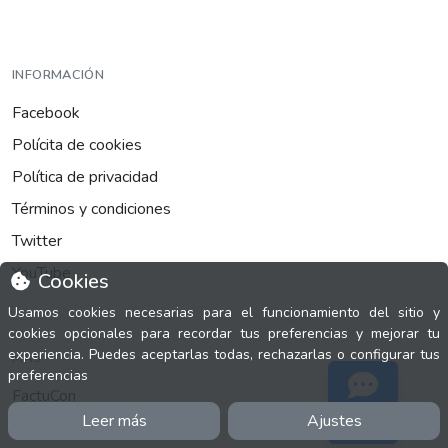
INFORMACIÓN
Facebook
Polícita de cookies
Política de privacidad
Términos y condiciones
Twitter
YouTube
Cookies
Usamos cookies necesarias para el funcionamiento del sitio y
cookies opcionales para recordar tus preferencias y mejorar tu
experiencia. Puedes aceptarlas todas, rechazarlas o configurar tus
MÁS
preferencias
FactuCon
Leer más
Ajustes
Soporte
Normativa de facturación