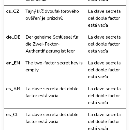
cs_CZ
Tajný klíč dvoufaktorového
La clave secreta
ověření je prázdný.
del doble factor
está vacía
de_DE
Der geheime Schlüssel für
La clave secreta
die Zwei-Faktor-
del doble factor
Authentifizierung ist leer
está vacía
en_EN
The two-factor secret key is
La clave secreta
empty
del doble factor
está vacía
es_AR
La clave secreta del doble
La clave secreta
factor está vacía
del doble factor
está vacía
es_CL
La clave secreta del doble
La clave secreta
factor está vacía
del doble factor
está vacía