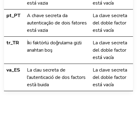
está vazia
está vacía
pt_PT
A chave secreta da
La clave secreta
autenticação de dois fatores
del doble factor
está vazia
está vacía
tr_TR
İki faktörlü doğrulama gizli
La clave secreta
anahtarı boş
del doble factor
está vacía
va_ES
La clau secreta de
La clave secreta
l'autenticació de dos factors
del doble factor
està buida
está vacía