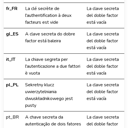
fr_FR
La clé secrète de
La clave secreta
l'authentification à deux
del doble factor
facteurs est vide
está vacía
gl_ES
A clave secreta do dobre
La clave secreta
factor está baleira
del doble factor
está vacía
it_IT
La chiave segreta per
La clave secreta
l'autenticazione a due fattori
del doble factor
è vuota
está vacía
pl_PL
Sekretny klucz
La clave secreta
uwierzytelniania
del doble factor
dwuskładnikowego jest
está vacía
pusty
pt_BR
A chave secreta da
La clave secreta
autenticação de dois fatores
del doble factor