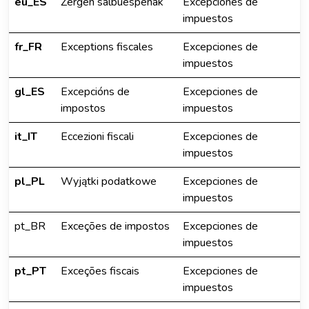
eu_ES
Zergen salbuespenak
Excepciones de
impuestos
fr_FR
Exceptions fiscales
Excepciones de
impuestos
gl_ES
Excepcións de
Excepciones de
impostos
impuestos
it_IT
Eccezioni fiscali
Excepciones de
impuestos
pl_PL
Wyjątki podatkowe
Excepciones de
impuestos
pt_BR
Exceções de impostos
Excepciones de
impuestos
pt_PT
Exceções fiscais
Excepciones de
impuestos