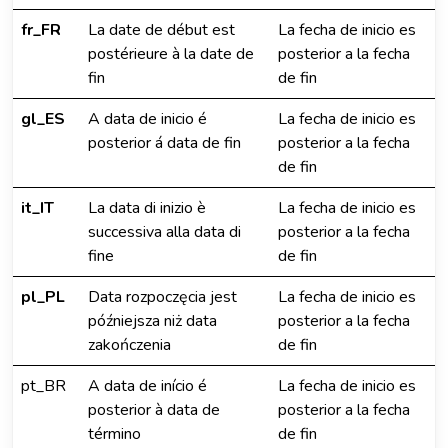
fr_FR
La date de début est
La fecha de inicio es
postérieure à la date de
posterior a la fecha
fin
de fin
gl_ES
A data de inicio é
La fecha de inicio es
posterior á data de fin
posterior a la fecha
de fin
it_IT
La data di inizio è
La fecha de inicio es
successiva alla data di
posterior a la fecha
fine
de fin
pl_PL
Data rozpoczęcia jest
La fecha de inicio es
późniejsza niż data
posterior a la fecha
zakończenia
de fin
pt_BR
A data de início é
La fecha de inicio es
posterior à data de
posterior a la fecha
término
de fin