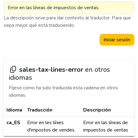
La descripción sirve para dar contexto al traductor. Para que
sepa mejor qué está traduciendo.
Iniciar sesión
sales-tax-lines-error
en otros
idiomas
Fíjese como ha sido traducida esta cadena en otros
idiomas.
Idioma
Traducción
Descripción
ca_ES
Error en les línies
Error en las líneas de
d'impostos de vendes
impuestos de ventas