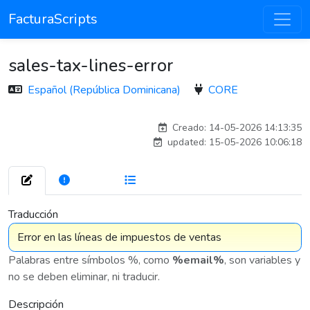
FacturaScripts
sales-tax-lines-error
Español (República Dominicana)
CORE
esteban
Creado: 14-05-2026 14:13:35
updated: 15-05-2026 10:06:18
261
7 576
Traducción
Palabras entre símbolos %, como
%email%
, son variables y
no se deben eliminar, ni traducir.
Descripción