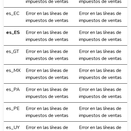
impuestos de ventas
impuestos de ventas
es_EC
Error en las líneas de
Error en las líneas de
impuestos de ventas
impuestos de ventas
es_ES
Error en las líneas de
Error en las líneas de
impuestos de ventas
impuestos de ventas
es_GT
Error en las líneas de
Error en las líneas de
impuestos de ventas
impuestos de ventas
es_MX
Error en las líneas de
Error en las líneas de
impuestos de ventas
impuestos de ventas
es_PA
Error en las líneas de
Error en las líneas de
impuestos de ventas
impuestos de ventas
es_PE
Error en las líneas de
Error en las líneas de
impuestos de ventas
impuestos de ventas
es_UY
Error en las líneas de
Error en las líneas de