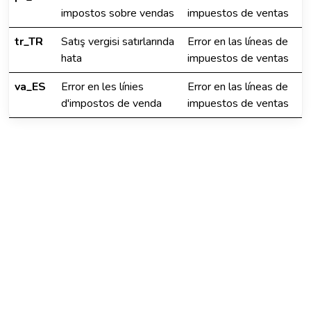
impostos sobre vendas
impuestos de ventas
tr_TR
Satış vergisi satırlarında
Error en las líneas de
hata
impuestos de ventas
va_ES
Error en les línies
Error en las líneas de
d'impostos de venda
impuestos de ventas