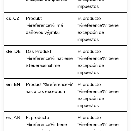
impuestos
cs_CZ
Produkt
El producto
'%reference%' má
'%reference%' tiene
daňovou výjimku
excepción de
impuestos
de_DE
Das Produkt
El producto
'%reference%' hat eine
'%reference%' tiene
Steuerausnahme
excepción de
impuestos
en_EN
Product '%reference%'
El producto
has a tax exception
'%reference%' tiene
excepción de
impuestos
es_AR
El producto
El producto
'%reference%' tiene
'%reference%' tiene