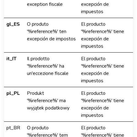
exception fiscale
excepción de
impuestos
gl_ES
O produto
El producto
'%reference%' ten
'%reference%' tiene
excepción de impostos
excepción de
impuestos
it_IT
Il prodotto
El producto
'%reference%' ha
'%reference%' tiene
un'eccezione fiscale
excepción de
impuestos
pl_PL
Produkt
El producto
'%reference%' ma
'%reference%' tiene
wyjątek podatkowy
excepción de
impuestos
pt_BR
O produto
El producto
'%reference%' tem
'%reference%' tiene