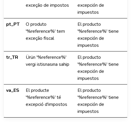
exceção de impostos
excepción de
impuestos
pt_PT
O produto
El producto
'%reference%' tem
'%reference%' tiene
exceção fiscal
excepción de
impuestos
tr_TR
Ürün '%reference%'
El producto
vergi istisnasına sahip
'%reference%' tiene
excepción de
impuestos
va_ES
El producte
El producto
'%reference%' té
'%reference%' tiene
excepció d'impostos
excepción de
impuestos