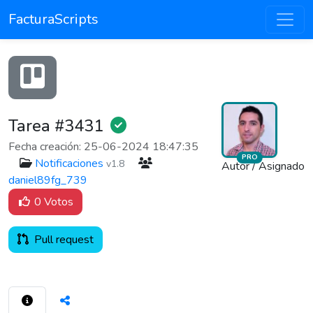
FacturaScripts
Tarea #3431
Fecha creación: 25-06-2024 18:47:35
PRO
Notificaciones
v1.8
Autor / Asignado
daniel89fg_739
0 Votos
Pull request
15