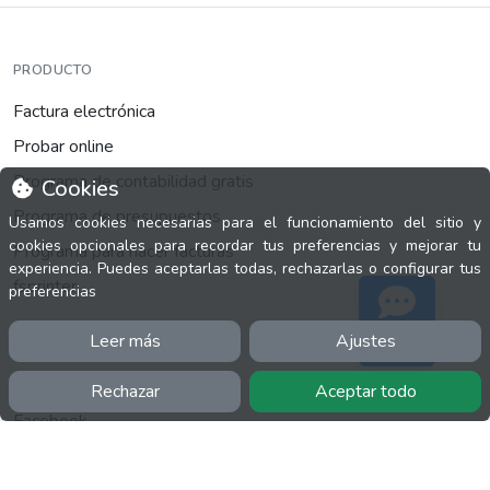
PRODUCTO
Factura electrónica
Probar online
Programa de contabilidad gratis
Cookies
Programa de presupuestos
Usamos cookies necesarias para el funcionamiento del sitio y
cookies opcionales para recordar tus preferencias y mejorar tu
Programa para hacer facturas
experiencia. Puedes aceptarlas todas, rechazarlas o configurar tus
fsprinter
preferencias
Leer más
Ajustes
Soporte
INFORMACIÓN
Rechazar
Aceptar todo
Facebook
Polícita de cookies