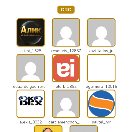
ORO
aliksi_1525
rexmaris_12857
xavi.llados_jui
eduardo.guerrero_pto
elurk_3992
oguimera_10015
alexis_8932
garciamenchon_puz
salitel_nrr