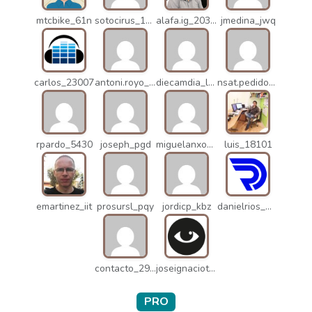
mtcbike_61n
sotocirus_11872
alafa.ig_20338
jmedina_jwq
carlos_23007
antoni.royo_10023
diecamdia_l27
nsat.pedidos_1235
rpardo_5430
joseph_pgd
miguelanxogomez_21982
luis_18101
emartinez_iit
prosursl_pqy
jordicp_kbz
danielrios_mqb
contacto_2906
joseignaciot_q66
PRO