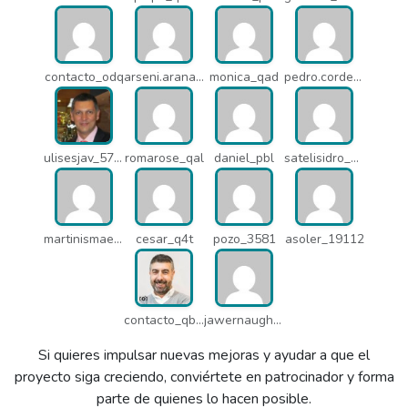
contacto_odq
arseni.arana_16484
monica_qad
pedro.corderonunez_qab
ulisesjav_5758
romarose_qal
daniel_pbl
satelisidro_pt5
martinismaelima_qbd
cesar_q4t
pozo_3581
asoler_19112
contacto_qbw
jawernaught_q6x
Si quieres impulsar nuevas mejoras y ayudar a que el
proyecto siga creciendo, conviértete en patrocinador y forma
parte de quienes lo hacen posible.