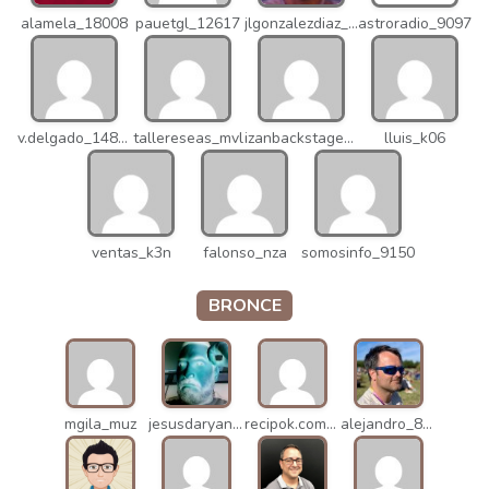
alamela_18008
pauetgl_12617
jlgonzalezdiaz_12316
astroradio_9097
v.delgado_14821
tallereseas_mvl
izanbackstage_14556
lluis_k06
ventas_k3n
falonso_nza
somosinfo_9150
BRONCE
mgila_muz
jesusdaryanani_mko
recipok.com_n5u
alejandro_8931