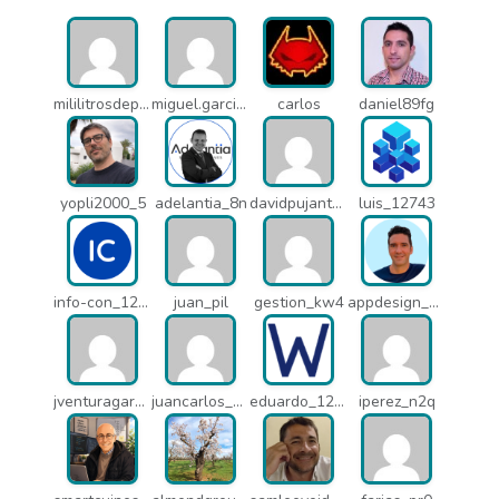
mililitrosdeperfume_lao
miguel.garcia_l25
carlos
daniel89fg
yopli2000_5
adelantia_8n
davidpujantelopez_mrf
luis_12743
info-con_12812
juan_pil
gestion_kw4
appdesign_pbe
jventuragarcia_13040
juancarlos_ptr
eduardo_12367
iperez_n2q