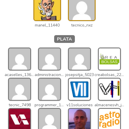
manel_11440
tecnico_nxz
PLATA
acaselles_13670
administracion_nhd
josepsitja_5023
creabolsas_22110
tecnic_7498
programmer_12837
v11soluciones
almacenesvh_jo2