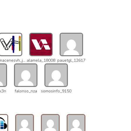
almacenesvh_jo2
alamela_18008
pauetgl_12617
k3n
falonso_nza
somosinfo_9150