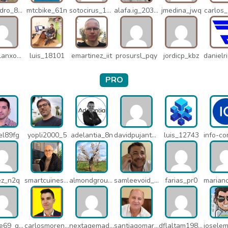
alejandro_8931
mtcbike_61n
sotocirus_11872
alafa.ig_20338
jmedina_jwq
carlos
miguelanxogomez_21982
luis_18101
emartinez_iit
prosursl_pqy
jordicp_kbz
PRO
el89fg
yopli2000_5
adelantia_8n
davidpujantelopez_mrf
luis_12743
ez_n2q
smartcuines_1378
almondgroup1984_pjc
samleevoid_n58
farias_pr0
jaimete69_q26
carlosmorenogil_16533
nextagemadrid_lpj
santiagomartindejesus_ncs
dflaltam1980_os1