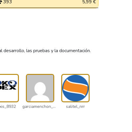
393
5,99 €
desarrollo, las pruebas y la documentación.
xis_8932
garciamenchon_puz
salitel_nrr