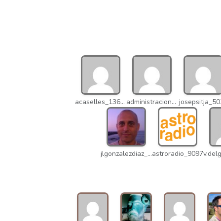
acaselles_13670
administracion_nhd
josepsitja_5
jlgonzalezdiaz_12316
astroradio_9097