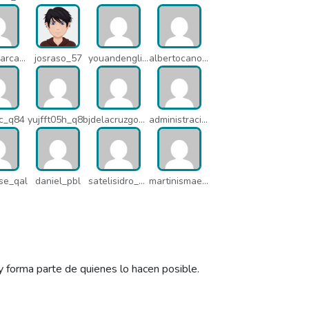
pedromarcabe_q5o
josraso_57
youandenglish_q64
albertocano_q5l
c_q84
yujfft05h_q8b
jdelacruzgonzalez2015_q8e
administracion_pua
se_qal
daniel_pbl
satelisidro_pt5
martinismaelima_qbd
y forma parte de quienes lo hacen posible.