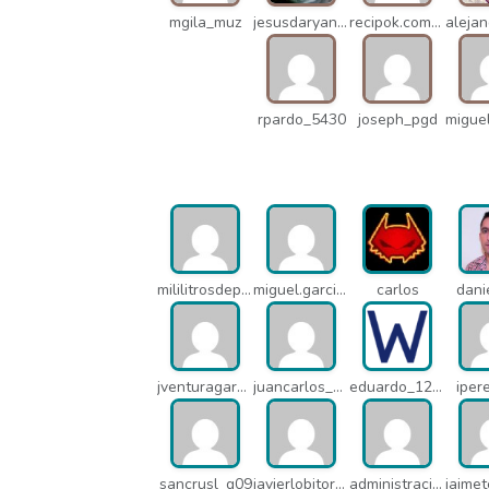
mgila_muz
jesusdaryanani_mko
recipok.com_n5u
rpardo_5430
joseph_pgd
mililitrosdeperfume_lao
miguel.garcia_l25
carlos
dani
jventuragarcia_13040
juancarlos_ptr
eduardo_12367
iper
sancrusl_q09
javierlobitort_pz2
administracion_q24