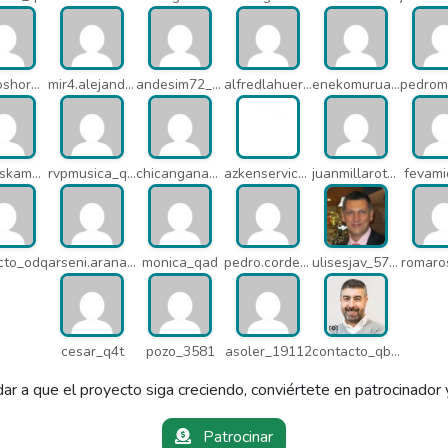
zapatoshormacuatro_q5b
mir4.alejandrov_q5i
andesim72_pa3
alfredlahuerta_oh6
enekomurua1_q65
studioskamaleon_owz
rvpmusica_q7i
chicangana01x_q7o
azkenservices_mdx
juanmillarot_17714
fevami
cto_odq
arseni.arana_16484
monica_qad
pedro.corderonunez_qab
ulisesjav_5758
romaro
cesar_q4t
pozo_3581
asoler_19112
contacto_qbw
ar a que el proyecto siga creciendo, conviértete en patrocinador 
Patrocinar