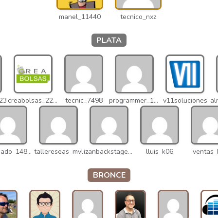
manel_11440
tecnico_nxz
PLATA
023
creabolsas_22110
tecnic_7498
programmer_12837
v11soluciones
v.delgado_14821
tallereseas_mvl
izanbackstage_14556
lluis_k06
ventas_
BRONCE