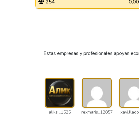
254
0,00
Estas empresas y profesionales apoyan econ
aliksi_1525
rexmaris_12857
xavi.llado