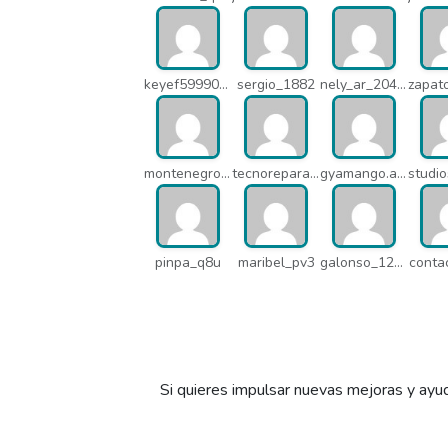
keyef59990_q4h
sergio_1882
nely_ar_20403
montenegroasesores1975_q7b
tecnoreparacionesmedellin_q7c
gyamango.admin_q7d
pinpa_q8u
maribel_pv3
galonso_12031
conta
Si quieres impulsar nuevas mejoras y ayud