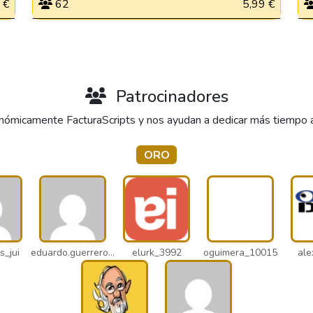
 €
62
5,99 €
Patrocinadores
ómicamente FacturaScripts y nos ayudan a dedicar más tiempo al 
ORO
s_jui
eduardo.guerrero_pto
elurk_3992
oguimera_10015
ale