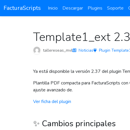
FacturaScripts
Inicio
Descargar
Plugins
Soporte
Template1_ext 2.37
tallereseas_mvl
Noticias
Plugin Template
Ya está disponible la versión 2.37 del plugin T
Plantilla PDF compacta para FacturaScripts con 
ajuste avanzado de.
Ver ficha del plugin
✨ Cambios principales