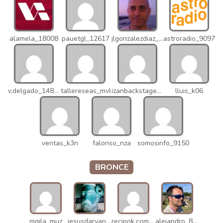
alamela_18008
pauetgl_12617
jlgonzalezdiaz_12316
astroradio_9097
v.delgado_14821
tallereseas_mvl
izanbackstage_14556
lluis_k06
ventas_k3n
falonso_nza
somosinfo_9150
BRONCE
mgila_muz
jesusdaryanani_mko
recipok.com_n5u
alejandro_8931