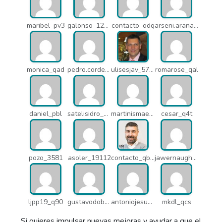
maribel_pv3
galonso_12031
contacto_odq
arseni.arana_16484
monica_qad
pedro.corderonunez_qab
ulisesjav_5758
romarose_qal
daniel_pbl
satelisidro_pt5
martinismaelima_qbd
cesar_q4t
pozo_3581
asoler_19112
contacto_qbw
jawernaught_q6x
ljpp19_q90
gustavodobao_qcn
antoniojesusgonzalezdomingo4_n9v
mkdl_qcs
Si quieres impulsar nuevas mejoras y ayudar a que el