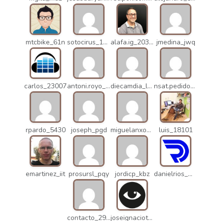
mtcbike_61n
sotocirus_11872
alafa.ig_20338
jmedina_jwq
carlos_23007
antoni.royo_10023
diecamdia_l27
nsat.pedidos_1235
rpardo_5430
joseph_pgd
miguelanxogomez_21982
luis_18101
emartinez_iit
prosursl_pqy
jordicp_kbz
danielrios_mqb
contacto_2906
joseignaciot_q66