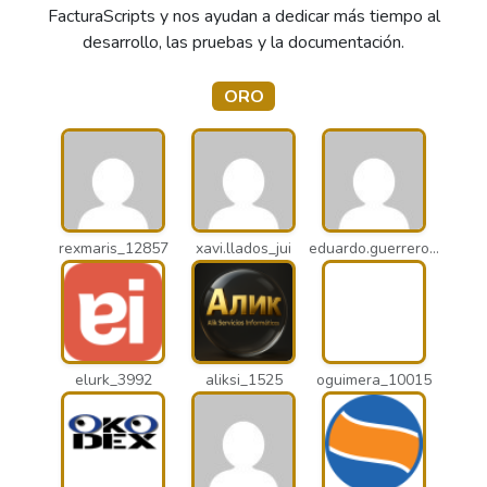
FacturaScripts y nos ayudan a dedicar más tiempo al
desarrollo, las pruebas y la documentación.
ORO
rexmaris_12857
xavi.llados_jui
eduardo.guerrero_pto
elurk_3992
aliksi_1525
oguimera_10015