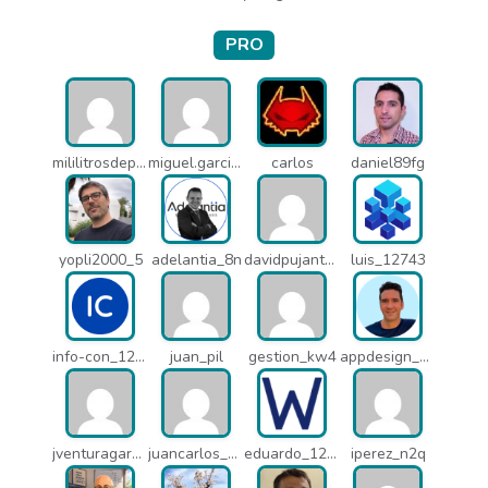
PRO
mililitrosdeperfume_lao
miguel.garcia_l25
carlos
daniel89fg
yopli2000_5
adelantia_8n
davidpujantelopez_mrf
luis_12743
info-con_12812
juan_pil
gestion_kw4
appdesign_pbe
jventuragarcia_13040
juancarlos_ptr
eduardo_12367
iperez_n2q