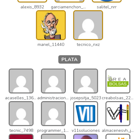
alexis_8932
garciamenchon_puz
salitel_nrr
manel_11440
tecnico_nxz
PLATA
acaselles_13670
administracion_nhd
josepsitja_5023
creabolsas_22110
tecnic_7498
programmer_12837
v11soluciones
almacenesvh_jo2