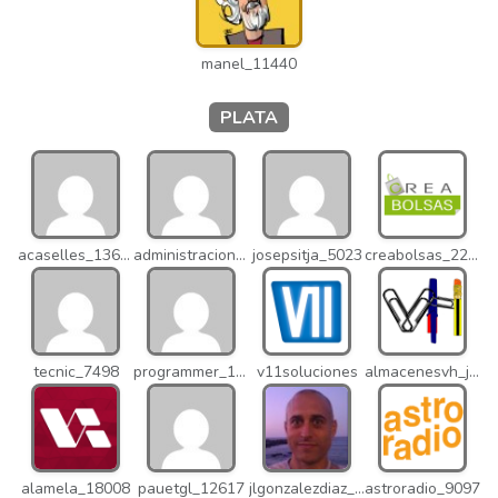
manel_11440
PLATA
acaselles_13670
administracion_nhd
josepsitja_5023
creabolsas_22110
tecnic_7498
programmer_12837
v11soluciones
almacenesvh_jo2
alamela_18008
pauetgl_12617
jlgonzalezdiaz_12316
astroradio_9097