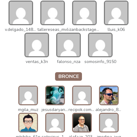
v.delgado_14821
tallereseas_mvl
izanbackstage_14556
lluis_k06
ventas_k3n
falonso_nza
somosinfo_9150
BRONCE
mgila_muz
jesusdaryanani_mko
recipok.com_n5u
alejandro_8931
mtcbike_61n
sotocirus_11872
alafa.ig_20338
jmedina_jwq