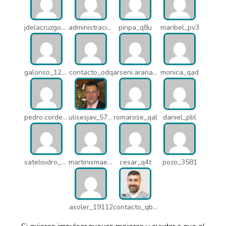
jdelacruzgonzalez2015_q8e
administracion_pua
pinpa_q8u
maribel_pv3
galonso_12031
contacto_odq
arseni.arana_16484
monica_qad
pedro.corderonunez_qab
ulisesjav_5758
romarose_qal
daniel_pbl
satelisidro_pt5
martinismaelima_qbd
cesar_q4t
pozo_3581
asoler_19112
contacto_qbw