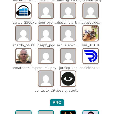
carlos_23007
antoni.royo_10023
diecamdia_l27
nsat.pedidos_1235
rpardo_5430
joseph_pgd
miguelanxogomez_21982
luis_18101
emartinez_iit
prosursl_pqy
jordicp_kbz
danielrios_mqb
contacto_2906
joseignaciot_q66
PRO