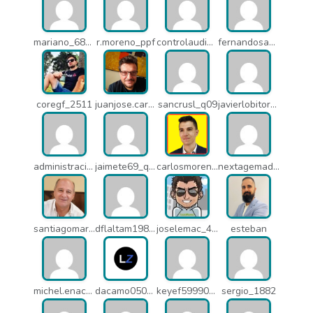
mariano_6807
r.moreno_ppf
controlaudiovisual_1875
fernandosanche_q11
coregf_2511
juanjose.carmona_182
sancrusl_q09
javierlobitort_pz2
administracion_q24
jaimete69_q26
carlosmorenogil_16533
nextagemadrid_lpj
santiagomartindejesus_ncs
dflaltam1980_os1
joselemac_4098
esteban
michel.enacsl_o1y
dacamo0502_q4e
keyef59990_q4h
sergio_1882