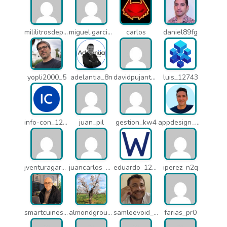
mililitrosdeperfume_lao
miguel.garcia_l25
carlos
daniel89fg
yopli2000_5
adelantia_8n
davidpujantelopez_mrf
luis_12743
info-con_12812
juan_pil
gestion_kw4
appdesign_pbe
jventuragarcia_13040
juancarlos_ptr
eduardo_12367
iperez_n2q
smartcuines_1378
almondgroup1984_pjc
samleevoid_n58
farias_pr0