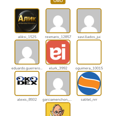
ORO
aliksi_1525
rexmaris_12857
xavi.llados_jui
eduardo.guerrero_pto
elurk_3992
oguimera_10015
alexis_8932
garciamenchon_puz
salitel_nrr