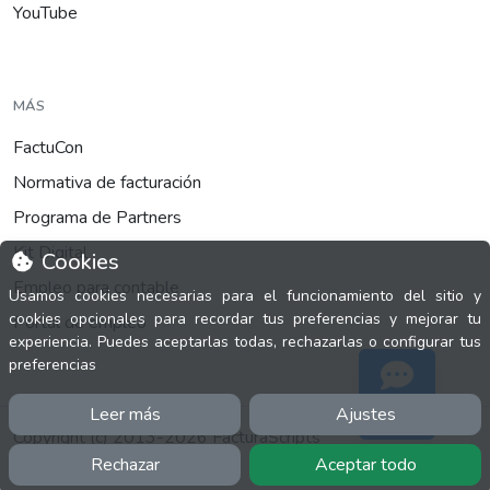
YouTube
MÁS
FactuCon
Normativa de facturación
Programa de Partners
Kit Digital
Cookies
Empleo para contable
Usamos cookies necesarias para el funcionamiento del sitio y
cookies opcionales para recordar tus preferencias y mejorar tu
Portal de empleo
experiencia. Puedes aceptarlas todas, rechazarlas o configurar tus
preferencias
Leer más
Ajustes
Soporte
Copyright (c) 2013-2026 FacturaScripts
0.0782s
Rechazar
Aceptar todo