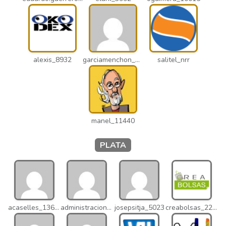
alexis_8932
garciamenchon_puz
salitel_nrr
manel_11440
PLATA
acaselles_13670
administracion_nhd
josepsitja_5023
creabolsas_22110