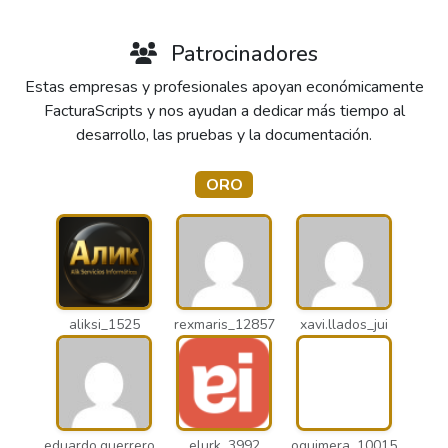
Patrocinadores
Estas empresas y profesionales apoyan económicamente
FacturaScripts y nos ayudan a dedicar más tiempo al
desarrollo, las pruebas y la documentación.
ORO
aliksi_1525
rexmaris_12857
xavi.llados_jui
eduardo.guerrero_pto
elurk_3992
oguimera_10015