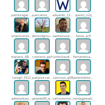
jventuragarcia_13040
juancarlos_ptr
eduardo_12367
iperez_n2q
smartcuines_1378
almondgroup1984_pjc
samleevoid_n58
farias_pr0
mariano_6807
r.moreno_ppf
controlaudiovisual_1875
fernandosanche_q11
coregf_2511
juanjose.carmona_182
sancrusl_q09
javierlobitort_pz2
administracion_q24
jaimete69_q26
carlosmorenogil_16533
nextagemadrid_lpj