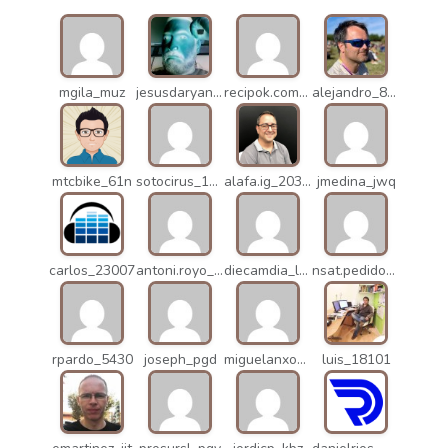
mgila_muz
jesusdaryanani_mko
recipok.com_n5u
alejandro_8931
mtcbike_61n
sotocirus_11872
alafa.ig_20338
jmedina_jwq
carlos_23007
antoni.royo_10023
diecamdia_l27
nsat.pedidos_1235
rpardo_5430
joseph_pgd
miguelanxogomez_21982
luis_18101