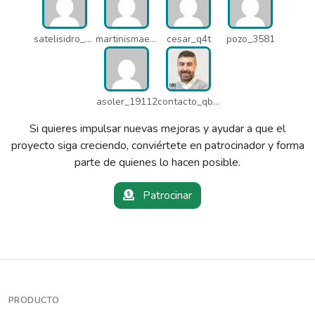
satelisidro_pt5
martinismaelima_qbd
cesar_q4t
pozo_3581
asoler_19112
contacto_qbw
Si quieres impulsar nuevas mejoras y ayudar a que el
proyecto siga creciendo, conviértete en patrocinador y forma
parte de quienes lo hacen posible.
Patrocinar
PRODUCTO