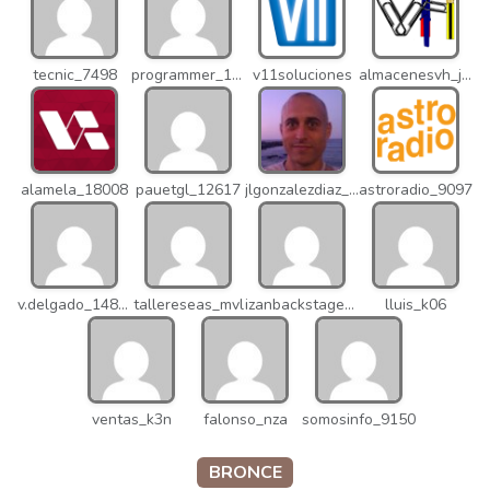
tecnic_7498
programmer_12837
v11soluciones
almacenesvh_jo2
alamela_18008
pauetgl_12617
jlgonzalezdiaz_12316
astroradio_9097
v.delgado_14821
tallereseas_mvl
izanbackstage_14556
lluis_k06
ventas_k3n
falonso_nza
somosinfo_9150
BRONCE