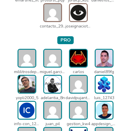
emartinez_iit
prosursl_pqy
jordicp_kbz
danielrios_mqb
contacto_2906
joseignaciot_q66
PRO
mililitrosdeperfume_lao
miguel.garcia_l25
carlos
daniel89fg
yopli2000_5
adelantia_8n
davidpujantelopez_mrf
luis_12743
info-con_12812
juan_pil
gestion_kw4
appdesign_pbe