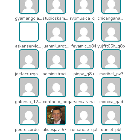
gyamango.admin_q7d
studioskamaleon_owz
rvpmusica_q7i
chicangana01x_q7o
azkenservices_mdx
juanmillarot_17714
fevamic_q84
yujfft05h_q8b
jdelacruzgonzalez2015_q8e
administracion_pua
pinpa_q8u
maribel_pv3
galonso_12031
contacto_odq
arseni.arana_16484
monica_qad
pedro.corderonunez_qab
ulisesjav_5758
romarose_qal
daniel_pbl