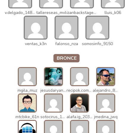
v.delgado_14821
tallereseas_mvl
izanbackstage_14556
lluis_k06
ventas_k3n
falonso_nza
somosinfo_9150
BRONCE
mgila_muz
jesusdaryanani_mko
recipok.com_n5u
alejandro_8931
mtcbike_61n
sotocirus_11872
alafa.ig_20338
jmedina_jwq