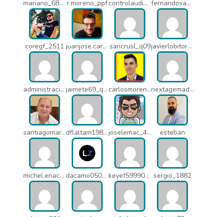
mariano_6807
r.moreno_ppf
controlaudiovisual_1875
fernandosanche_q11
coregf_2511
juanjose.carmona_182
sancrusl_q09
javierlobitort_pz2
administracion_q24
jaimete69_q26
carlosmorenogil_16533
nextagemadrid_lpj
santiagomartindejesus_ncs
dflaltam1980_os1
joselemac_4098
esteban
michel.enacsl_o1y
dacamo0502_q4e
keyef59990_q4h
sergio_1882