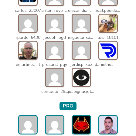
carlos_23007
antoni.royo_10023
diecamdia_l27
nsat.pedidos_1235
rpardo_5430
joseph_pgd
miguelanxogomez_21982
luis_18101
emartinez_iit
prosursl_pqy
jordicp_kbz
danielrios_mqb
contacto_2906
joseignaciot_q66
PRO