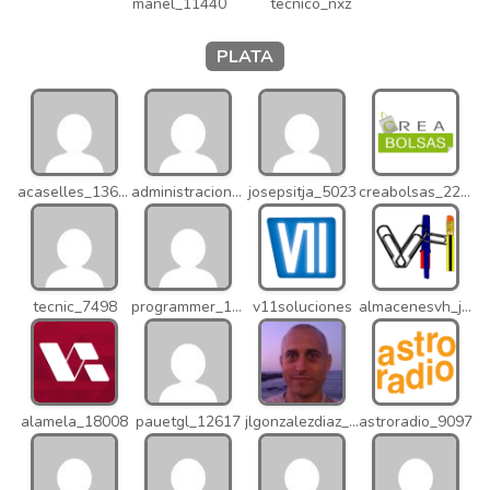
manel_11440
tecnico_nxz
PLATA
acaselles_13670
administracion_nhd
josepsitja_5023
creabolsas_22110
tecnic_7498
programmer_12837
v11soluciones
almacenesvh_jo2
alamela_18008
pauetgl_12617
jlgonzalezdiaz_12316
astroradio_9097