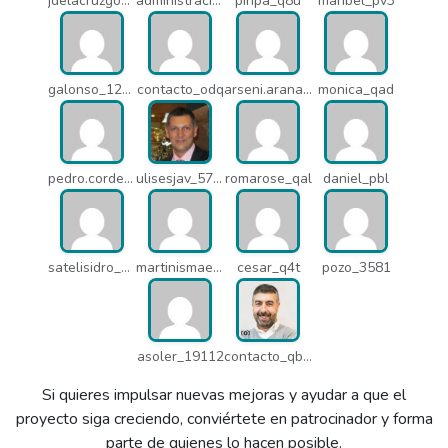
jdelacruzgonzalez2015_q8e
administracion_pua
pinpa_q8u
maribel_pv3
galonso_12031
contacto_odq
arseni.arana_16484
monica_qad
pedro.corderonunez_qab
ulisesjav_5758
romarose_qal
daniel_pbl
satelisidro_pt5
martinismaelima_qbd
cesar_q4t
pozo_3581
asoler_19112
contacto_qbw
Si quieres impulsar nuevas mejoras y ayudar a que el
proyecto siga creciendo, conviértete en patrocinador y forma
parte de quienes lo hacen posible.