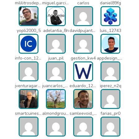
mililitrosdeperfume_lao
miguel.garcia_l25
carlos
daniel89fg
yopli2000_5
adelantia_8n
davidpujantelopez_mrf
luis_12743
info-con_12812
juan_pil
gestion_kw4
appdesign_pbe
jventuragarcia_13040
juancarlos_ptr
eduardo_12367
iperez_n2q
smartcuines_1378
almondgroup1984_pjc
samleevoid_n58
farias_pr0