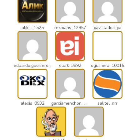
aliksi_1525
rexmaris_12857
xavi.llados_jui
eduardo.guerrero_pto
elurk_3992
oguimera_10015
alexis_8932
garciamenchon_puz
salitel_nrr