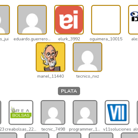
s_jui
eduardo.guerrero_pto
elurk_3992
oguimera_10015
ale
manel_11440
tecnico_nxz
PLATA
023
creabolsas_22110
tecnic_7498
programmer_12837
v11soluciones