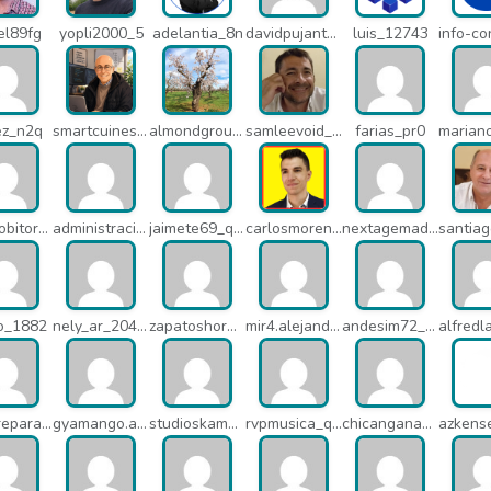
el89fg
yopli2000_5
adelantia_8n
davidpujantelopez_mrf
luis_12743
ez_n2q
smartcuines_1378
almondgroup1984_pjc
samleevoid_n58
farias_pr0
javierlobitort_pz2
administracion_q24
jaimete69_q26
carlosmorenogil_16533
nextagemadrid_lpj
io_1882
nely_ar_20403
zapatoshormacuatro_q5b
mir4.alejandrov_q5i
andesim72_pa3
tecnoreparacionesmedellin_q7c
gyamango.admin_q7d
studioskamaleon_owz
rvpmusica_q7i
chicangana01x_q7o