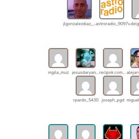
jlgonzalezdiaz_12316
astroradio_9097
mgila_muz
jesusdaryanani_mko
recipok.com_n5u
rpardo_5430
joseph_pgd