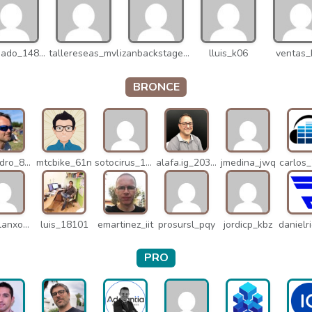
v.delgado_14821
tallereseas_mvl
izanbackstage_14556
lluis_k06
ventas_
BRONCE
alejandro_8931
mtcbike_61n
sotocirus_11872
alafa.ig_20338
jmedina_jwq
carlos
miguelanxogomez_21982
luis_18101
emartinez_iit
prosursl_pqy
jordicp_kbz
PRO