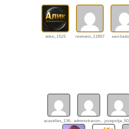
aliksi_1525
rexmaris_12857
xavi.llado
acaselles_13670
administracion_nhd
josepsitja_5