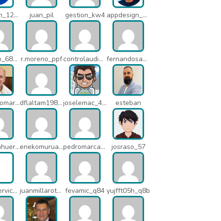
info-con_12812
juan_pil
gestion_kw4
appdesign_pbe
mariano_6807
r.moreno_ppf
controlaudiovisual_1875
fernandosanche_q11
santiagomartindejesus_ncs
dflaltam1980_os1
joselemac_4098
esteban
alfredlahuerta_oh6
enekomurua1_q65
pedromarcabe_q5o
josraso_57
azkenservices_mdx
juanmillarot_17714
fevamic_q84
yujfft05h_q8b