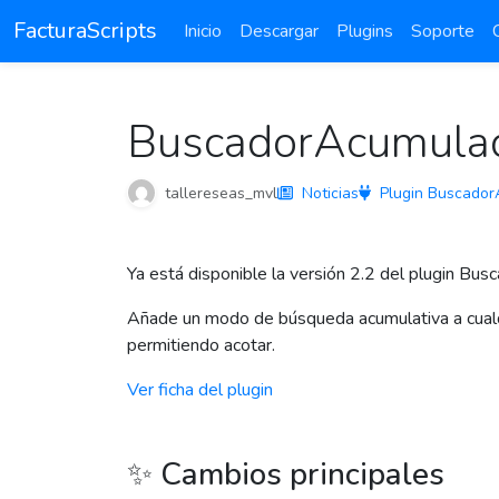
FacturaScripts
Inicio
Descargar
Plugins
Soporte
BuscadorAcumulado
tallereseas_mvl
Noticias
Plugin Buscado
Ya está disponible la versión 2.2 del plugin Bu
Añade un modo de búsqueda acumulativa a cualqui
permitiendo acotar.
Ver ficha del plugin
✨ Cambios principales