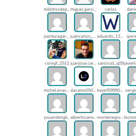
mililitrosdeperfume_lao
miguel.garcia_l25
carlos
dani
jventuragarcia_13040
juancarlos_ptr
eduardo_12367
iper
coregf_2511
juanjose.carmona_182
sancrusl_q09
michel.enacsl_o1y
dacamo0502_q4e
keyef59990_q4h
serg
youandenglish_q64
albertocano_q5l
montenegroasesores1975_q7b