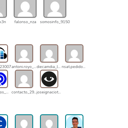
k3n
falonso_nza
somosinfo_9150
_23007
antoni.royo_10023
diecamdia_l27
nsat.pedidos_1235
danielrios_mqb
contacto_2906
joseignaciot_q66