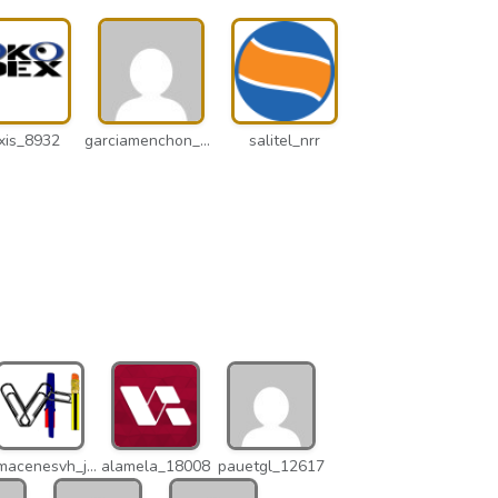
xis_8932
garciamenchon_puz
salitel_nrr
almacenesvh_jo2
alamela_18008
pauetgl_12617