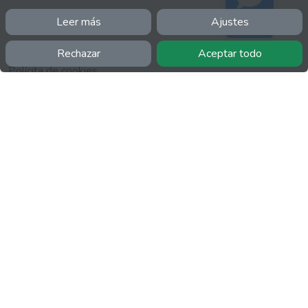
Leer más
Ajustes
INFORMACIÓN
Soporte
Facebook
Rechazar
Aceptar todo
Polícita de cookies
Política de privacidad
Términos y condiciones
Twitter
YouTube
MÁS
FactuCon
Normativa de facturación
Programa de Partners