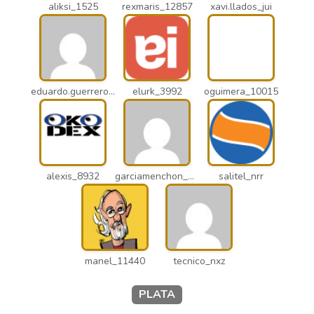
aliksi_1525
rexmaris_12857
xavi.llados_jui
eduardo.guerrero_pto
elurk_3992
oguimera_10015
alexis_8932
garciamenchon_puz
salitel_nrr
manel_11440
tecnico_nxz
PLATA