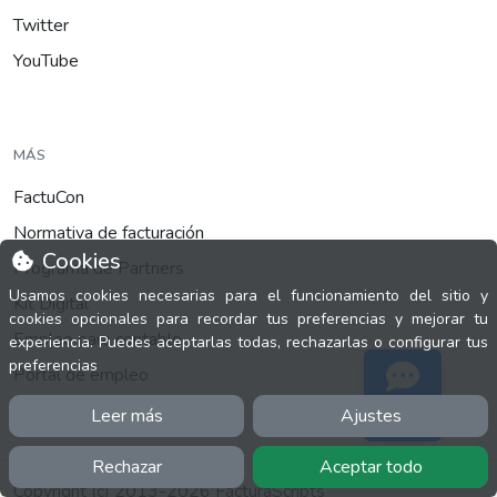
Twitter
YouTube
MÁS
FactuCon
Normativa de facturación
Cookies
Programa de Partners
Usamos cookies necesarias para el funcionamiento del sitio y
Kit Digital
cookies opcionales para recordar tus preferencias y mejorar tu
Empleo para contable
experiencia. Puedes aceptarlas todas, rechazarlas o configurar tus
preferencias
Portal de empleo
Leer más
Ajustes
Soporte
Rechazar
Aceptar todo
Copyright (c) 2013-2026 FacturaScripts