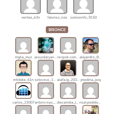
ventas_k3n
falonso_nza
somosinfo_9150
BRONCE
mgila_muz
jesusdaryanani_mko
recipok.com_n5u
alejandro_8931
mtcbike_61n
sotocirus_11872
alafa.ig_20338
jmedina_jwq
carlos_23007
antoni.royo_10023
diecamdia_l27
nsat.pedidos_1235