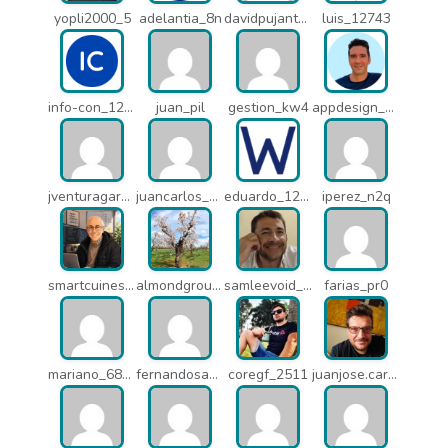
yopli2000_5
adelantia_8n
davidpujantelopez_mrf
luis_12743
info-con_12812
juan_pil
gestion_kw4
appdesign_pbe
jventuragarcia_13040
juancarlos_ptr
eduardo_12367
iperez_n2q
smartcuines_1378
almondgroup1984_pjc
samleevoid_n58
farias_pr0
mariano_6807
fernandosanche_q11
coregf_2511
juanjose.carmona_182