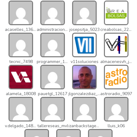
acaselles_13670
administracion_nhd
josepsitja_5023
creabolsas_22110
tecnic_7498
programmer_12837
v11soluciones
almacenesvh_jo2
alamela_18008
pauetgl_12617
jlgonzalezdiaz_12316
astroradio_9097
v.delgado_14821
tallereseas_mvl
izanbackstage_14556
lluis_k06