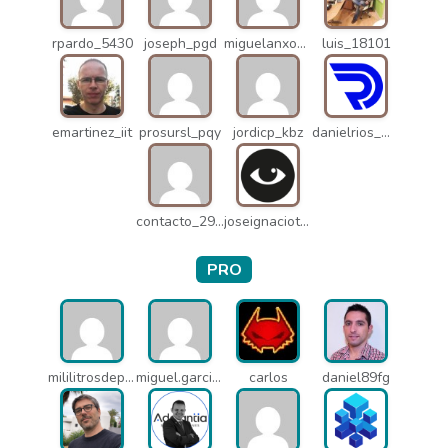
rpardo_5430
joseph_pgd
miguelanxogomez_21982
luis_18101
emartinez_iit
prosursl_pqy
jordicp_kbz
danielrios_mqb
contacto_2906
joseignaciot_q66
PRO
mililitrosdeperfume_lao
miguel.garcia_l25
carlos
daniel89fg