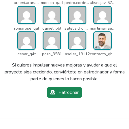
arseni.arana_16484
monica_qad
pedro.corderonunez_qab
ulisesjav_5758
romarose_qal
daniel_pbl
satelisidro_pt5
martinismaelima_qbd
cesar_q4t
pozo_3581
asoler_19112
contacto_qbw
Si quieres impulsar nuevas mejoras y ayudar a que el
proyecto siga creciendo, conviértete en patrocinador y forma
parte de quienes lo hacen posible.
Patrocinar